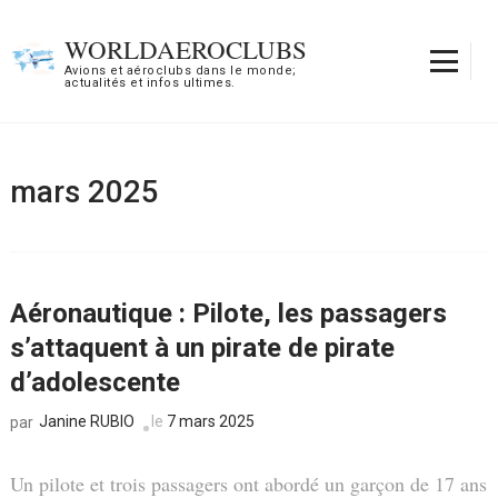
Aller
au
WORLDAEROCLUBS
contenu
Avions et aéroclubs dans le monde;
actualités et infos ultimes.
(Pressez
Entrée)
mars 2025
Aéronautique : Pilote, les passagers
s’attaquent à un pirate de pirate
d’adolescente
Janine RUBIO
le
7 mars 2025
par
Un pilote et trois passagers ont abordé un garçon de 17 ans