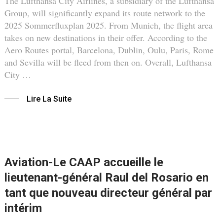
The Lufthansa City Airlines, a subsidiary of the Lufthansa
Group, will significantly expand its route network to the
2025 Sommerfluxplan 2025. From Munich, the flight area
takes on new destinations in their offer. According to the
Aero Routes portal, Barcelona, ​​Dublin, Oulu, Paris, Rome
and Sevilla will be fleed from then on. Overall, Lufthansa
City …
Lire La Suite
Aviation-Le CAAP accueille le
lieutenant-général Raul del Rosario en
tant que nouveau directeur général par
intérim