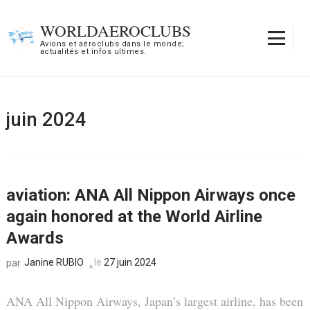
Aller
au
WORLDAEROCLUBS
contenu
Avions et aéroclubs dans le monde;
actualités et infos ultimes.
(Pressez
Entrée)
juin 2024
aviation: ANA All Nippon Airways once
again honored at the World Airline
Awards
Janine RUBIO
le
27 juin 2024
par
ANA All Nippon Airways, Japan’s largest airline, has been