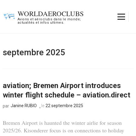
Aller
au
WORLDAEROCLUBS
contenu
Avions et aéroclubs dans le monde;
actualités et infos ultimes.
(Pressez
Entrée)
septembre 2025
aviation; Bremen Airport introduces
winter flight schedule – aviation.direct
Janine RUBIO
le
22 septembre 2025
par
Bremen Airport is haunted the winter airlie for season
2025/26. Kisonderer focus is on connections to holiday