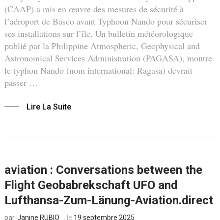
(CAAP) a mis en œuvre des mesures de sécurité à
l’aéroport de Basco avant Typhoon Nando pour sécuriser
ses installations sur l’île. Un bulletin météorologique
publié par la Philippine Atmospheric, Geophysical and
Astronomical Services Administration (PAGASA), montre
le typhon Nando (nom international: Ragasa) devrait
passer …
Lire La Suite
aviation : Conversations between the
Flight Geobabrekschaft UFO and
Lufthansa-Zum-Länung-Aviation.direct
Janine RUBIO
le
19 septembre 2025
par