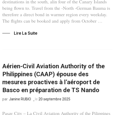
destinations in the south, alin four of the Canary Islands
being flown to. Travel from the -North -German Bauma is
therefore a direct bond in warmer region every weekday.
The flights can be booked and apply from October …
Lire La Suite
Aérien-Civil Aviation Authority of the
Philippines (CAAP) épouse des
mesures proactives à l’aéroport de
Basco en préparation de TS Nando
Janine RUBIO
le
20 septembre 2025
par
Pasay City – La Civil Aviation Authority of the Pilippines