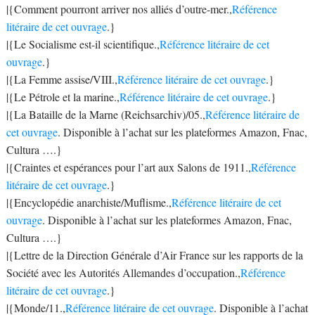
|{Comment pourront arriver nos alliés d’outre-mer.,
Référence
litéraire de cet ouvrage
.}
|{Le Socialisme est-il scientifique.,
Référence litéraire de cet
ouvrage
.}
|{La Femme assise/VIII.,
Référence litéraire de cet ouvrage
.}
|{Le Pétrole et la marine.,
Référence litéraire de cet ouvrage
.}
|{La Bataille de la Marne (Reichsarchiv)/05.,
Référence litéraire de
cet ouvrage
. Disponible à l’achat sur les plateformes Amazon, Fnac,
Cultura ….}
|{Craintes et espérances pour l’art aux Salons de 1911.,
Référence
litéraire de cet ouvrage
.}
|{Encyclopédie anarchiste/Muflisme.,
Référence litéraire de cet
ouvrage
. Disponible à l’achat sur les plateformes Amazon, Fnac,
Cultura ….}
|{Lettre de la Direction Générale d’Air France sur les rapports de la
Société avec les Autorités Allemandes d’occupation.,
Référence
litéraire de cet ouvrage
.}
|{Monde/11.,
Référence litéraire de cet ouvrage
. Disponible à l’achat