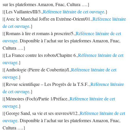
sur les plateformes Amazon, Fnac, Cultura ….}
|{Les Vaillantes/III/3.,
Référence litéraire de cet ouvrage
.}
|{Avec le Maréchal Joffre en Extrême-Orient/01.,
Référence litéraire
de cet ouvrage
.}
|{Romans à lire et romans à proscrire/5.,
Référence litéraire de cet
ouvrage
. Disponible à l’achat sur les plateformes Amazon, Fnac,
Cultura ….}
|{La France contre les robots/Chapitre 6.,
Référence litéraire de cet
ouvrage
.}
|{Anthologie (Pierre de Coubertin)/I.,
Référence litéraire de cet
ouvrage
.}
|{Revue scientifique – Les Progrès de la T.S.F..,
Référence litéraire
de cet ouvrage
.}
|{Mémoires (Foch)/Partie 1/Préface.,
Référence litéraire de cet
ouvrage
.}
|{George Sand, sa vie et ses œuvres/4/12.,
Référence litéraire de cet
ouvrage
. Disponible à l’achat sur les plateformes Amazon, Fnac,
Cultura ….}