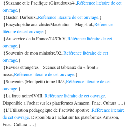
|{Suzanne et le Pacifique (Giraudoux)/4.,
Référence litéraire de cet
ouvrage
.}
|{Gaston Darboux.,
Référence litéraire de cet ouvrage
.}
|{Encyclopédie anarchiste/Macération – Magistral.,
Référence
litéraire de cet ouvrage
.}
|{Au service de la France/T4/Ch V.,
Référence litéraire de cet
ouvrage
.}
|{Souvenirs de mon ministère/02.,
Référence litéraire de cet
ouvrage
.}
|{Revues étrangères – Scènes et tableaux du « front »
russe.,
Référence litéraire de cet ouvrage
.}
|{Souvenirs (Montpetit) tome III/9.,
Référence litéraire de cet
ouvrage
.}
|{La force noire/IV/III.,
Référence litéraire de cet ouvrage
.
Disponible à l’achat sur les plateformes Amazon, Fnac, Cultura ….}
|{L’Utilisation pédagogique de l’activité sportive.,
Référence litéraire
de cet ouvrage
. Disponible à l’achat sur les plateformes Amazon,
Fnac, Cultura ….}