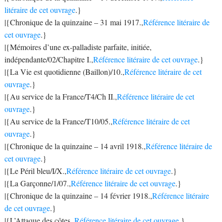
litéraire de cet ouvrage
.}
|{Chronique de la quinzaine – 31 mai 1917.,
Référence litéraire de
cet ouvrage
.}
|{Mémoires d’une ex-palladiste parfaite, initiée,
indépendante/02/Chapitre I.,
Référence litéraire de cet ouvrage
.}
|{La Vie est quotidienne (Baillon)/10.,
Référence litéraire de cet
ouvrage
.}
|{Au service de la France/T4/Ch II.,
Référence litéraire de cet
ouvrage
.}
|{Au service de la France/T10/05.,
Référence litéraire de cet
ouvrage
.}
|{Chronique de la quinzaine – 14 avril 1918.,
Référence litéraire de
cet ouvrage
.}
|{Le Péril bleu/I/X.,
Référence litéraire de cet ouvrage
.}
|{La Garçonne/1/07.,
Référence litéraire de cet ouvrage
.}
|{Chronique de la quinzaine – 14 février 1918.,
Référence litéraire
de cet ouvrage
.}
|{L’Attaque des côtes.,
Référence litéraire de cet ouvrage
.}