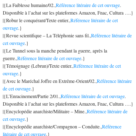
|{La Faiblesse humaine/02.,
Référence litéraire de cet ouvrage
.
Disponible à l’achat sur les plateformes Amazon, Fnac, Cultura ….}
|{Robur le conquérant/Texte entier.,
Référence litéraire de cet
ouvrage
.}
|{Revue scientifique – La Téléphonie sans fil.,
Référence litéraire de
cet ouvrage
.}
|{Le Tunnel sous la manche pendant la guerre, après la
guerre.,
Référence litéraire de cet ouvrage
.}
|{Témoignage (Lebrun)/Texte entier.,
Référence litéraire de cet
ouvrage
.}
|{Avec le Maréchal Joffre en Extrême-Orient/02.,
Référence litéraire
de cet ouvrage
.}
|{L’Enracinement/Partie 2/01.,
Référence litéraire de cet ouvrage
.
Disponible à l’achat sur les plateformes Amazon, Fnac, Cultura ….}
|{Encyclopédie anarchiste/Militaire – Mine.,
Référence litéraire de
cet ouvrage
.}
|{Encyclopédie anarchiste/Compagnon – Conduite.,
Référence
litéraire de cet ouvrage
.}