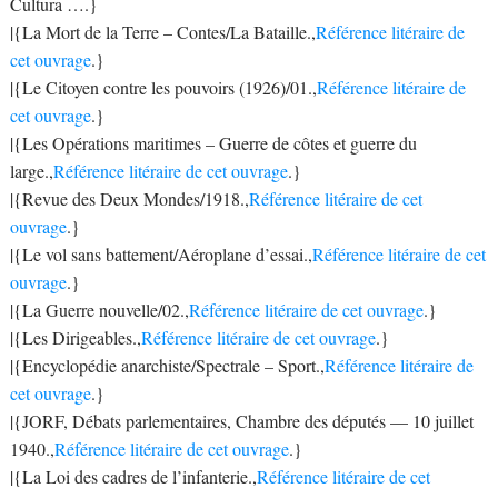
Cultura ….}
|{La Mort de la Terre – Contes/La Bataille.,
Référence litéraire de
cet ouvrage
.}
|{Le Citoyen contre les pouvoirs (1926)/01.,
Référence litéraire de
cet ouvrage
.}
|{Les Opérations maritimes – Guerre de côtes et guerre du
large.,
Référence litéraire de cet ouvrage
.}
|{Revue des Deux Mondes/1918.,
Référence litéraire de cet
ouvrage
.}
|{Le vol sans battement/Aéroplane d’essai.,
Référence litéraire de cet
ouvrage
.}
|{La Guerre nouvelle/02.,
Référence litéraire de cet ouvrage
.}
|{Les Dirigeables.,
Référence litéraire de cet ouvrage
.}
|{Encyclopédie anarchiste/Spectrale – Sport.,
Référence litéraire de
cet ouvrage
.}
|{JORF, Débats parlementaires, Chambre des députés — 10 juillet
1940.,
Référence litéraire de cet ouvrage
.}
|{La Loi des cadres de l’infanterie.,
Référence litéraire de cet