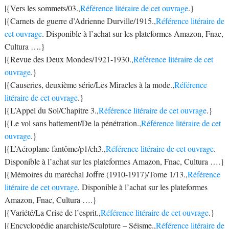
|{Vers les sommets/03.,
Référence litéraire de cet ouvrage
.}
|{Carnets de guerre d’Adrienne Durville/1915.,
Référence litéraire de
cet ouvrage
. Disponible à l’achat sur les plateformes Amazon, Fnac,
Cultura ….}
|{Revue des Deux Mondes/1921-1930.,
Référence litéraire de cet
ouvrage
.}
|{Causeries, deuxième série/Les Miracles à la mode.,
Référence
litéraire de cet ouvrage
.}
|{L’Appel du Sol/Chapitre 3.,
Référence litéraire de cet ouvrage
.}
|{Le vol sans battement/De la pénétration.,
Référence litéraire de cet
ouvrage
.}
|{L’Aéroplane fantôme/p1/ch3.,
Référence litéraire de cet ouvrage
.
Disponible à l’achat sur les plateformes Amazon, Fnac, Cultura ….}
|{Mémoires du maréchal Joffre (1910-1917)/Tome 1/13.,
Référence
litéraire de cet ouvrage
. Disponible à l’achat sur les plateformes
Amazon, Fnac, Cultura ….}
|{Variété/La Crise de l’esprit.,
Référence litéraire de cet ouvrage
.}
|{Encyclopédie anarchiste/Sculpture – Séisme.,
Référence litéraire de