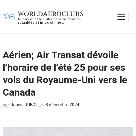
Aller
au
WORLDAEROCLUBS
contenu
Avions et aéroclubs dans le monde;
actualités et infos ultimes.
(Pressez
Entrée)
Aérien; Air Transat dévoile
l’horaire de l’été 25 pour ses
vols du Royaume-Uni vers le
Canada
Janine RUBIO
le
8 décembre 2024
par