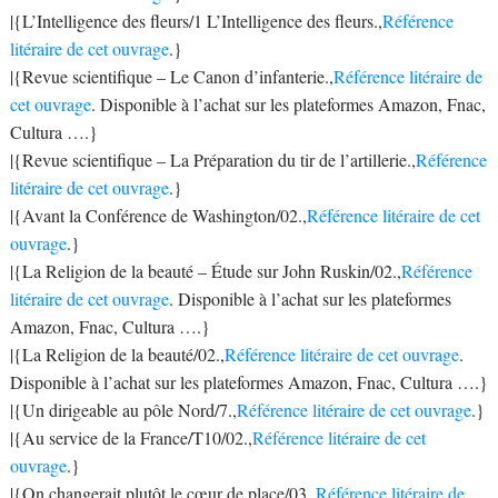
|{L’Intelligence des fleurs/1 L’Intelligence des fleurs.,
Référence
litéraire de cet ouvrage
.}
|{Revue scientifique – Le Canon d’infanterie.,
Référence litéraire de
cet ouvrage
. Disponible à l’achat sur les plateformes Amazon, Fnac,
Cultura ….}
|{Revue scientifique – La Préparation du tir de l’artillerie.,
Référence
litéraire de cet ouvrage
.}
|{Avant la Conférence de Washington/02.,
Référence litéraire de cet
ouvrage
.}
|{La Religion de la beauté – Étude sur John Ruskin/02.,
Référence
litéraire de cet ouvrage
. Disponible à l’achat sur les plateformes
Amazon, Fnac, Cultura ….}
|{La Religion de la beauté/02.,
Référence litéraire de cet ouvrage
.
Disponible à l’achat sur les plateformes Amazon, Fnac, Cultura ….}
|{Un dirigeable au pôle Nord/7.,
Référence litéraire de cet ouvrage
.}
|{Au service de la France/T10/02.,
Référence litéraire de cet
ouvrage
.}
|{On changerait plutôt le cœur de place/03.,
Référence litéraire de