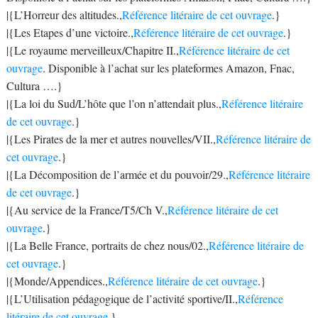
|{L’Horreur des altitudes.,
Référence litéraire de cet ouvrage
.}
|{Les Etapes d’une victoire.,
Référence litéraire de cet ouvrage
.}
|{Le royaume merveilleux/Chapitre II.,
Référence litéraire de cet
ouvrage
. Disponible à l’achat sur les plateformes Amazon, Fnac,
Cultura ….}
|{La loi du Sud/L’hôte que l’on n’attendait plus.,
Référence litéraire
de cet ouvrage
.}
|{Les Pirates de la mer et autres nouvelles/VII.,
Référence litéraire de
cet ouvrage
.}
|{La Décomposition de l’armée et du pouvoir/29.,
Référence litéraire
de cet ouvrage
.}
|{Au service de la France/T5/Ch V.,
Référence litéraire de cet
ouvrage
.}
|{La Belle France, portraits de chez nous/02.,
Référence litéraire de
cet ouvrage
.}
|{Monde/Appendices.,
Référence litéraire de cet ouvrage
.}
|{L’Utilisation pédagogique de l’activité sportive/II.,
Référence
litéraire de cet ouvrage
.}