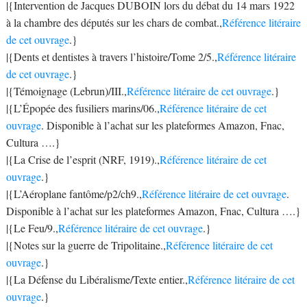
|{Intervention de Jacques DUBOIN lors du débat du 14 mars 1922
à la chambre des députés sur les chars de combat.,
Référence litéraire
de cet ouvrage
.}
|{Dents et dentistes à travers l’histoire/Tome 2/5.,
Référence litéraire
de cet ouvrage
.}
|{Témoignage (Lebrun)/III.,
Référence litéraire de cet ouvrage
.}
|{L’Épopée des fusiliers marins/06.,
Référence litéraire de cet
ouvrage
. Disponible à l’achat sur les plateformes Amazon, Fnac,
Cultura ….}
|{La Crise de l’esprit (NRF, 1919).,
Référence litéraire de cet
ouvrage
.}
|{L’Aéroplane fantôme/p2/ch9.,
Référence litéraire de cet ouvrage
.
Disponible à l’achat sur les plateformes Amazon, Fnac, Cultura ….}
|{Le Feu/9.,
Référence litéraire de cet ouvrage
.}
|{Notes sur la guerre de Tripolitaine.,
Référence litéraire de cet
ouvrage
.}
|{La Défense du Libéralisme/Texte entier.,
Référence litéraire de cet
ouvrage
.}