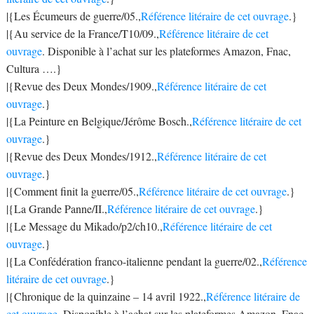
|{Les Écumeurs de guerre/05.,
Référence litéraire de cet ouvrage
.}
|{Au service de la France/T10/09.,
Référence litéraire de cet
ouvrage
. Disponible à l’achat sur les plateformes Amazon, Fnac,
Cultura ….}
|{Revue des Deux Mondes/1909.,
Référence litéraire de cet
ouvrage
.}
|{La Peinture en Belgique/Jérôme Bosch.,
Référence litéraire de cet
ouvrage
.}
|{Revue des Deux Mondes/1912.,
Référence litéraire de cet
ouvrage
.}
|{Comment finit la guerre/05.,
Référence litéraire de cet ouvrage
.}
|{La Grande Panne/II.,
Référence litéraire de cet ouvrage
.}
|{Le Message du Mikado/p2/ch10.,
Référence litéraire de cet
ouvrage
.}
|{La Confédération franco-italienne pendant la guerre/02.,
Référence
litéraire de cet ouvrage
.}
|{Chronique de la quinzaine – 14 avril 1922.,
Référence litéraire de
cet ouvrage
. Disponible à l’achat sur les plateformes Amazon, Fnac,