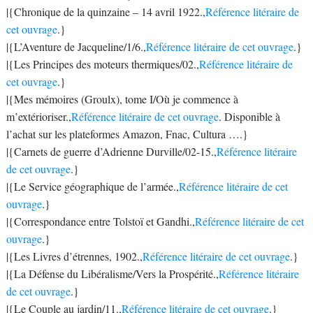
|{Chronique de la quinzaine – 14 avril 1922.,
Référence litéraire de
cet ouvrage
.}
|{L’Aventure de Jacqueline/1/6.,
Référence litéraire de cet ouvrage
.}
|{Les Principes des moteurs thermiques/02.,
Référence litéraire de
cet ouvrage
.}
|{Mes mémoires (Groulx), tome I/Où je commence à
m’extérioriser.,
Référence litéraire de cet ouvrage
. Disponible à
l’achat sur les plateformes Amazon, Fnac, Cultura ….}
|{Carnets de guerre d’Adrienne Durville/02-15.,
Référence litéraire
de cet ouvrage
.}
|{Le Service géographique de l’armée.,
Référence litéraire de cet
ouvrage
.}
|{Correspondance entre Tolstoï et Gandhi.,
Référence litéraire de cet
ouvrage
.}
|{Les Livres d’étrennes, 1902.,
Référence litéraire de cet ouvrage
.}
|{La Défense du Libéralisme/Vers la Prospérité.,
Référence litéraire
de cet ouvrage
.}
|{Le Couple au jardin/11.,
Référence litéraire de cet ouvrage
.}