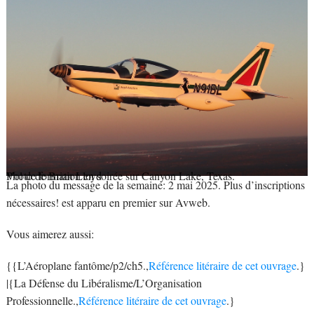
Photo de Brian Lloyd
Vol de formation en soirée sur Canyon Lake, Texas.
La photo du message de la semaine: 2 mai 2025. Plus d’inscriptions
nécessaires! est apparu en premier sur Avweb.
Vous aimerez aussi:
{{L’Aéroplane fantôme/p2/ch5.,
Référence litéraire de cet ouvrage
.}
|{La Défense du Libéralisme/L’Organisation
Professionnelle.,
Référence litéraire de cet ouvrage
.}