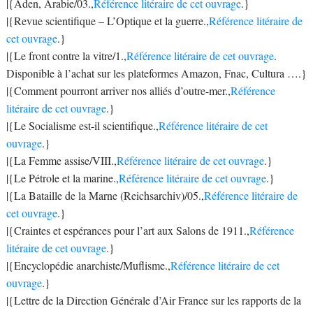
|{Aden, Arabie/03.,
Référence litéraire de cet ouvrage
.}
|{Revue scientifique – L’Optique et la guerre.,
Référence litéraire de
cet ouvrage
.}
|{Le front contre la vitre/1.,
Référence litéraire de cet ouvrage
.
Disponible à l’achat sur les plateformes Amazon, Fnac, Cultura ….}
|{Comment pourront arriver nos alliés d’outre-mer.,
Référence
litéraire de cet ouvrage
.}
|{Le Socialisme est-il scientifique.,
Référence litéraire de cet
ouvrage
.}
|{La Femme assise/VIII.,
Référence litéraire de cet ouvrage
.}
|{Le Pétrole et la marine.,
Référence litéraire de cet ouvrage
.}
|{La Bataille de la Marne (Reichsarchiv)/05.,
Référence litéraire de
cet ouvrage
.}
|{Craintes et espérances pour l’art aux Salons de 1911.,
Référence
litéraire de cet ouvrage
.}
|{Encyclopédie anarchiste/Muflisme.,
Référence litéraire de cet
ouvrage
.}
|{Lettre de la Direction Générale d’Air France sur les rapports de la