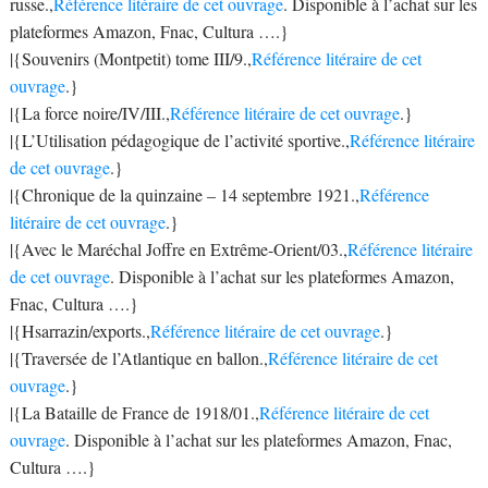
russe.,
Référence litéraire de cet ouvrage
. Disponible à l’achat sur les
plateformes Amazon, Fnac, Cultura ….}
|{Souvenirs (Montpetit) tome III/9.,
Référence litéraire de cet
ouvrage
.}
|{La force noire/IV/III.,
Référence litéraire de cet ouvrage
.}
|{L’Utilisation pédagogique de l’activité sportive.,
Référence litéraire
de cet ouvrage
.}
|{Chronique de la quinzaine – 14 septembre 1921.,
Référence
litéraire de cet ouvrage
.}
|{Avec le Maréchal Joffre en Extrême-Orient/03.,
Référence litéraire
de cet ouvrage
. Disponible à l’achat sur les plateformes Amazon,
Fnac, Cultura ….}
|{Hsarrazin/exports.,
Référence litéraire de cet ouvrage
.}
|{Traversée de l’Atlantique en ballon.,
Référence litéraire de cet
ouvrage
.}
|{La Bataille de France de 1918/01.,
Référence litéraire de cet
ouvrage
. Disponible à l’achat sur les plateformes Amazon, Fnac,
Cultura ….}