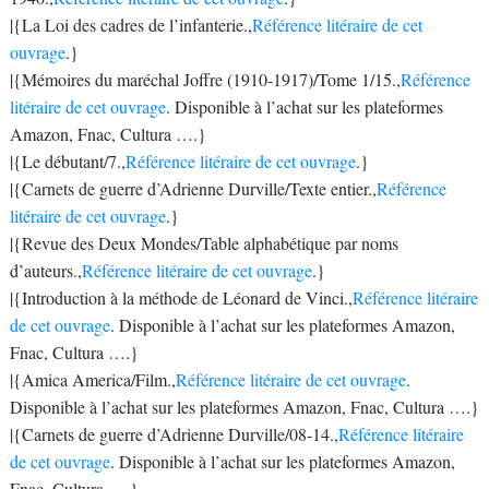
|{La Loi des cadres de l’infanterie.,
Référence litéraire de cet
ouvrage
.}
|{Mémoires du maréchal Joffre (1910-1917)/Tome 1/15.,
Référence
litéraire de cet ouvrage
. Disponible à l’achat sur les plateformes
Amazon, Fnac, Cultura ….}
|{Le débutant/7.,
Référence litéraire de cet ouvrage
.}
|{Carnets de guerre d’Adrienne Durville/Texte entier.,
Référence
litéraire de cet ouvrage
.}
|{Revue des Deux Mondes/Table alphabétique par noms
d’auteurs.,
Référence litéraire de cet ouvrage
.}
|{Introduction à la méthode de Léonard de Vinci.,
Référence litéraire
de cet ouvrage
. Disponible à l’achat sur les plateformes Amazon,
Fnac, Cultura ….}
|{Amica America/Film.,
Référence litéraire de cet ouvrage
.
Disponible à l’achat sur les plateformes Amazon, Fnac, Cultura ….}
|{Carnets de guerre d’Adrienne Durville/08-14.,
Référence litéraire
de cet ouvrage
. Disponible à l’achat sur les plateformes Amazon,
Fnac, Cultura ….}