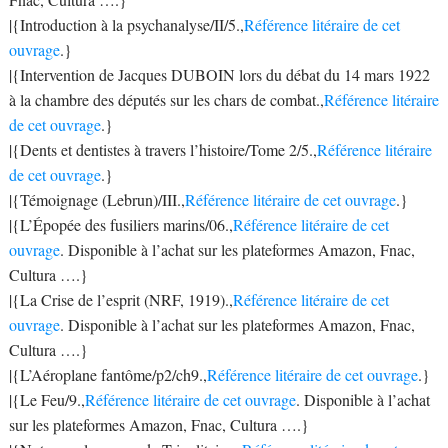
|{Introduction à la psychanalyse/II/5.,
Référence litéraire de cet
ouvrage
.}
|{Intervention de Jacques DUBOIN lors du débat du 14 mars 1922
à la chambre des députés sur les chars de combat.,
Référence litéraire
de cet ouvrage
.}
|{Dents et dentistes à travers l’histoire/Tome 2/5.,
Référence litéraire
de cet ouvrage
.}
|{Témoignage (Lebrun)/III.,
Référence litéraire de cet ouvrage
.}
|{L’Épopée des fusiliers marins/06.,
Référence litéraire de cet
ouvrage
. Disponible à l’achat sur les plateformes Amazon, Fnac,
Cultura ….}
|{La Crise de l’esprit (NRF, 1919).,
Référence litéraire de cet
ouvrage
. Disponible à l’achat sur les plateformes Amazon, Fnac,
Cultura ….}
|{L’Aéroplane fantôme/p2/ch9.,
Référence litéraire de cet ouvrage
.}
|{Le Feu/9.,
Référence litéraire de cet ouvrage
. Disponible à l’achat
sur les plateformes Amazon, Fnac, Cultura ….}