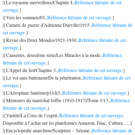
|{Le royaume merveilleux/Chapitre I.,
Référence litéraire de cet
ouvrage
.}
|{Vers les sommets/03.,
Référence litéraire de cet ouvrage
.}
|{Carnets de guerre d’Adrienne Durville/1915.,
Référence litéraire de
cet ouvrage
.}
|{Revue des Deux Mondes/1921-1930.,
Référence litéraire de cet
ouvrage
.}
|{Causeries, deuxième série/Les Miracles à la mode.,
Référence
litéraire de cet ouvrage
.}
|{L’Appel du Sol/Chapitre 3.,
Référence litéraire de cet ouvrage
.}
|{Le vol sans battement/De la pénétration.,
Référence litéraire de cet
ouvrage
.}
|{L’Aéroplane fantôme/p1/ch3.,
Référence litéraire de cet ouvrage
.}
|{Mémoires du maréchal Joffre (1910-1917)/Tome 1/13.,
Référence
litéraire de cet ouvrage
.}
|{Variété/La Crise de l’esprit.,
Référence litéraire de cet ouvrage
.
Disponible à l’achat sur les plateformes Amazon, Fnac, Cultura ….}
|{Encyclopédie anarchiste/Sculpture – Séisme.,
Référence litéraire de