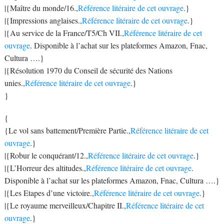
|{Maître du monde/16.,
Référence litéraire de cet ouvrage
.}
|{Impressions anglaises.,
Référence litéraire de cet ouvrage
.}
|{Au service de la France/T5/Ch VII.,
Référence litéraire de cet
ouvrage
. Disponible à l’achat sur les plateformes Amazon, Fnac,
Cultura ….}
|{Résolution 1970 du Conseil de sécurité des Nations
unies.,
Référence litéraire de cet ouvrage
.}
}
{
{Le vol sans battement/Première Partie.,
Référence litéraire de cet
ouvrage
.}
|{Robur le conquérant/12.,
Référence litéraire de cet ouvrage
.}
|{L’Horreur des altitudes.,
Référence litéraire de cet ouvrage
.
Disponible à l’achat sur les plateformes Amazon, Fnac, Cultura ….}
|{Les Etapes d’une victoire.,
Référence litéraire de cet ouvrage
.}
|{Le royaume merveilleux/Chapitre II.,
Référence litéraire de cet
ouvrage
.}