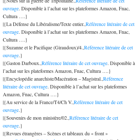
|{Notes sur la guerre de Tripolitaine.,
Référence litéraire de cet
ouvrage
. Disponible à l’achat sur les plateformes Amazon, Fnac,
Cultura ….}
|{La Défense du Libéralisme/Texte entier.,
Référence litéraire de cet
ouvrage
. Disponible à l’achat sur les plateformes Amazon, Fnac,
Cultura ….}
|{Suzanne et le Pacifique (Giraudoux)/4.,
Référence litéraire de cet
ouvrage
.}
|{Gaston Darboux.,
Référence litéraire de cet ouvrage
. Disponible à
l’achat sur les plateformes Amazon, Fnac, Cultura ….}
|{Encyclopédie anarchiste/Macération – Magistral.,
Référence
litéraire de cet ouvrage
. Disponible à l’achat sur les plateformes
Amazon, Fnac, Cultura ….}
|{Au service de la France/T4/Ch V.,
Référence litéraire de cet
ouvrage
.}
|{Souvenirs de mon ministère/02.,
Référence litéraire de cet
ouvrage
.}
|{Revues étrangères – Scènes et tableaux du « front »