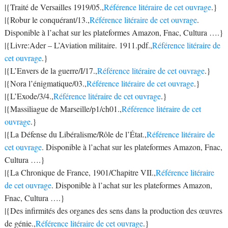
|{Traité de Versailles 1919/05.,
Référence litéraire de cet ouvrage
.}
|{Robur le conquérant/13.,
Référence litéraire de cet ouvrage
.
Disponible à l’achat sur les plateformes Amazon, Fnac, Cultura ….}
|{Livre:Ader – L’Aviation militaire. 1911.pdf.,
Référence litéraire de
cet ouvrage
.}
|{L’Envers de la guerre/I/17.,
Référence litéraire de cet ouvrage
.}
|{Nora l’énigmatique/03.,
Référence litéraire de cet ouvrage
.}
|{L’Exode/3/4.,
Référence litéraire de cet ouvrage
.}
|{Massiliague de Marseille/p1/ch01.,
Référence litéraire de cet
ouvrage
.}
|{La Défense du Libéralisme/Rôle de l’État.,
Référence litéraire de
cet ouvrage
. Disponible à l’achat sur les plateformes Amazon, Fnac,
Cultura ….}
|{La Chronique de France, 1901/Chapitre VII.,
Référence litéraire
de cet ouvrage
. Disponible à l’achat sur les plateformes Amazon,
Fnac, Cultura ….}
|{Des infirmités des organes des sens dans la production des œuvres
de génie.,
Référence litéraire de cet ouvrage
.}