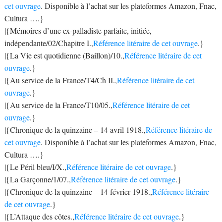
cet ouvrage
. Disponible à l’achat sur les plateformes Amazon, Fnac,
Cultura ….}
|{Mémoires d’une ex-palladiste parfaite, initiée,
indépendante/02/Chapitre I.,
Référence litéraire de cet ouvrage
.}
|{La Vie est quotidienne (Baillon)/10.,
Référence litéraire de cet
ouvrage
.}
|{Au service de la France/T4/Ch II.,
Référence litéraire de cet
ouvrage
.}
|{Au service de la France/T10/05.,
Référence litéraire de cet
ouvrage
.}
|{Chronique de la quinzaine – 14 avril 1918.,
Référence litéraire de
cet ouvrage
. Disponible à l’achat sur les plateformes Amazon, Fnac,
Cultura ….}
|{Le Péril bleu/I/X.,
Référence litéraire de cet ouvrage
.}
|{La Garçonne/1/07.,
Référence litéraire de cet ouvrage
.}
|{Chronique de la quinzaine – 14 février 1918.,
Référence litéraire
de cet ouvrage
.}
|{L’Attaque des côtes.,
Référence litéraire de cet ouvrage
.}