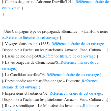
|{Carnets de guerre d’Adrienne Durville/1914.,
Référence litéraire de
cet ouvrage
.}
}
{
{Une Campagne type de propagande allemande – « La Honte noire
».,
Référence litéraire de cet ouvrage
.}
|{Voyages dans les airs (1885).,
Référence litéraire de cet ouvrage
.
Disponible à l’achat sur les plateformes Amazon, Fnac, Cultura ….}
|{Essais de sociologie/08.,
Référence litéraire de cet ouvrage
.}
|{La vie orageuse de Clemenceau/X.,
Référence litéraire de cet
ouvrage
.}
|{La Condition ouvrière/06.,
Référence litéraire de cet ouvrage
.}
|{Encyclopédie anarchiste/Espionnage – Étiquette.,
Référence
litéraire de cet ouvrage
.}
|{Impressions et fantaisies/02.,
Référence litéraire de cet ouvrage
.
Disponible à l’achat sur les plateformes Amazon, Fnac, Cultura ….}
|{Revue scientifique – Le Ministère des Inventions.,
Référence