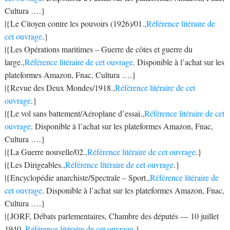
Cultura ….}
|{Le Citoyen contre les pouvoirs (1926)/01.,
Référence litéraire de
cet ouvrage
.}
|{Les Opérations maritimes – Guerre de côtes et guerre du
large.,
Référence litéraire de cet ouvrage
. Disponible à l’achat sur les
plateformes Amazon, Fnac, Cultura ….}
|{Revue des Deux Mondes/1918.,
Référence litéraire de cet
ouvrage
.}
|{Le vol sans battement/Aéroplane d’essai.,
Référence litéraire de cet
ouvrage
. Disponible à l’achat sur les plateformes Amazon, Fnac,
Cultura ….}
|{La Guerre nouvelle/02.,
Référence litéraire de cet ouvrage
.}
|{Les Dirigeables.,
Référence litéraire de cet ouvrage
.}
|{Encyclopédie anarchiste/Spectrale – Sport.,
Référence litéraire de
cet ouvrage
. Disponible à l’achat sur les plateformes Amazon, Fnac,
Cultura ….}
|{JORF, Débats parlementaires, Chambre des députés — 10 juillet
1940.,
Référence litéraire de cet ouvrage
.}