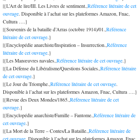
|{L’Art de lire/III. Les Livres de sentiment.,
Référence litéraire de cet
ouvrage
. Disponible à l’achat sur les plateformes Amazon, Fnac,
Cultura ….}
|{Souvenirs de la bataille d’Arras (octobre 1914)/01.,
Référence
litéraire de cet ouvrage
.}
|{Encyclopédie anarchiste/Inspiration – Insurrection.,
Référence
litéraire de cet ouvrage
.}
|{Les Manœuvres navales.,
Référence litéraire de cet ouvrage
.}
|{La Défense du Libéralisme/Questions Sociales.,
Référence litéraire
de cet ouvrage
.}
|{Le Jour du Triomphe.,
Référence litéraire de cet ouvrage
.
Disponible à l’achat sur les plateformes Amazon, Fnac, Cultura ….}
|{Revue des Deux Mondes/1865.,
Référence litéraire de cet
ouvrage
.}
|{Encyclopédie anarchiste/Famille – Fantome.,
Référence litéraire de
cet ouvrage
.}
|{La Mort de la Terre – Contes/La Bataille.,
Référence litéraire de
cet ouvrage
. Disponible à l’achat sur les plateformes Amazon, Fnac,