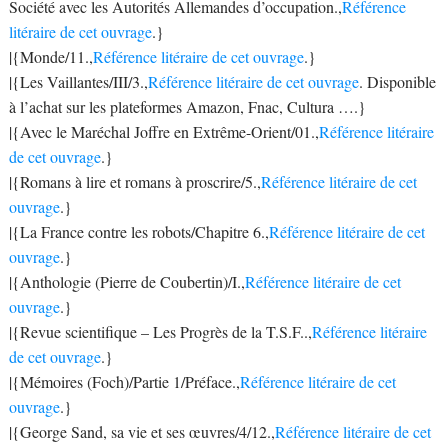
Société avec les Autorités Allemandes d’occupation.,
Référence
litéraire de cet ouvrage
.}
|{Monde/11.,
Référence litéraire de cet ouvrage
.}
|{Les Vaillantes/III/3.,
Référence litéraire de cet ouvrage
. Disponible
à l’achat sur les plateformes Amazon, Fnac, Cultura ….}
|{Avec le Maréchal Joffre en Extrême-Orient/01.,
Référence litéraire
de cet ouvrage
.}
|{Romans à lire et romans à proscrire/5.,
Référence litéraire de cet
ouvrage
.}
|{La France contre les robots/Chapitre 6.,
Référence litéraire de cet
ouvrage
.}
|{Anthologie (Pierre de Coubertin)/I.,
Référence litéraire de cet
ouvrage
.}
|{Revue scientifique – Les Progrès de la T.S.F..,
Référence litéraire
de cet ouvrage
.}
|{Mémoires (Foch)/Partie 1/Préface.,
Référence litéraire de cet
ouvrage
.}
|{George Sand, sa vie et ses œuvres/4/12.,
Référence litéraire de cet