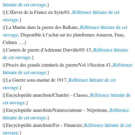
litéraire de cet ouvrage
.}
|{L’Œuvre de la France en Syrie/01.,
Référence litéraire de cet
ouvrage
.}
|{La Marine dans la guerre des Balkans.,
Référence litéraire de cet
ouvrage
. Disponible à l’achat sur les plateformes Amazon, Fnac,
Cultura ….}
|{Carnets de guerre d’Adrienne Durville/05-15.,
Référence litéraire
de cet ouvrage
.}
|{Procès des grands criminels de guerre/Vol 1/Section 43.,
Référence
litéraire de cet ouvrage
.}
|{La Guerre sous-marine de 1917.,
Référence litéraire de cet
ouvrage
.}
|{Encyclopédie anarchiste/Chatelet – Classes.,
Référence litéraire de
cet ouvrage
.}
|{Encyclopédie anarchiste/Naturocratisme – Népotisme.,
Référence
litéraire de cet ouvrage
.}
|{Encyclopédie anarchiste/Fer – Financier.,
Référence litéraire de cet
ouvrage
.}