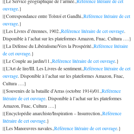
|{Le Service géographique de l’armée.,
Référence litéraire de cet
ouvrage
.}
|{Correspondance entre Tolstoï et Gandhi.,
Référence litéraire de cet
ouvrage
.}
|{Les Livres d’étrennes, 1902.,
Référence litéraire de cet ouvrage
.
Disponible à l’achat sur les plateformes Amazon, Fnac, Cultura ….}
|{La Défense du Libéralisme/Vers la Prospérité.,
Référence litéraire
de cet ouvrage
.}
|{Le Couple au jardin/11.,
Référence litéraire de cet ouvrage
.}
|{L’Art de lire/III. Les Livres de sentiment.,
Référence litéraire de cet
ouvrage
. Disponible à l’achat sur les plateformes Amazon, Fnac,
Cultura ….}
|{Souvenirs de la bataille d’Arras (octobre 1914)/01.,
Référence
litéraire de cet ouvrage
. Disponible à l’achat sur les plateformes
Amazon, Fnac, Cultura ….}
|{Encyclopédie anarchiste/Inspiration – Insurrection.,
Référence
litéraire de cet ouvrage
.}
|{Les Manœuvres navales.,
Référence litéraire de cet ouvrage
.}