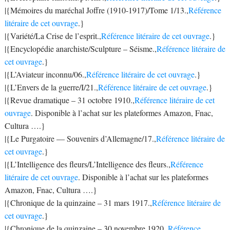
|{Mémoires du maréchal Joffre (1910-1917)/Tome 1/13.,
Référence
litéraire de cet ouvrage
.}
|{Variété/La Crise de l’esprit.,
Référence litéraire de cet ouvrage
.}
|{Encyclopédie anarchiste/Sculpture – Séisme.,
Référence litéraire de
cet ouvrage
.}
|{L’Aviateur inconnu/06.,
Référence litéraire de cet ouvrage
.}
|{L’Envers de la guerre/I/21.,
Référence litéraire de cet ouvrage
.}
|{Revue dramatique – 31 octobre 1910.,
Référence litéraire de cet
ouvrage
. Disponible à l’achat sur les plateformes Amazon, Fnac,
Cultura ….}
|{Le Purgatoire — Souvenirs d’Allemagne/17.,
Référence litéraire de
cet ouvrage
.}
|{L’Intelligence des fleurs/L’Intelligence des fleurs.,
Référence
litéraire de cet ouvrage
. Disponible à l’achat sur les plateformes
Amazon, Fnac, Cultura ….}
|{Chronique de la quinzaine – 31 mars 1917.,
Référence litéraire de
cet ouvrage
.}
|{Chronique de la quinzaine – 30 novembre 1920.,
Référence