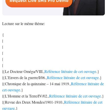
Lecture sur le même thème:
{
|
|
|
|
|
|{Le Docteur Oméga/VIII.,
Référence litéraire de cet ouvrage
.}
|{L’Envers de la guerre/I/06.,
Référence litéraire de cet ouvrage
.}
|{Chronique de la quinzaine – 14 mai 1919.,
Référence litéraire de
cet ouvrage
.}
|{L’Homme et la Terre/IV/02.,
Référence litéraire de cet ouvrage
.}
|{Revue des Deux Mondes/1901-1910.,
Référence litéraire de cet
ouvrage
.}