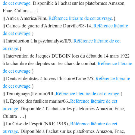
de cet ouvrage
. Disponible à l’achat sur les plateformes Amazon,
Fnac, Cultura ….}
|{Amica America/Film.,
Référence litéraire de cet ouvrage
.}
|{Carnets de guerre d’Adrienne Durville/08-14.,
Référence litéraire
de cet ouvrage
.}
|{Introduction à la psychanalyse/II/5.,
Référence litéraire de cet
ouvrage
.}
|{Intervention de Jacques DUBOIN lors du débat du 14 mars 1922
à la chambre des députés sur les chars de combat.,
Référence litéraire
de cet ouvrage
.}
|{Dents et dentistes à travers l’histoire/Tome 2/5.,
Référence litéraire
de cet ouvrage
.}
|{Témoignage (Lebrun)/III.,
Référence litéraire de cet ouvrage
.}
|{L’Épopée des fusiliers marins/06.,
Référence litéraire de cet
ouvrage
. Disponible à l’achat sur les plateformes Amazon, Fnac,
Cultura ….}
|{La Crise de l’esprit (NRF, 1919).,
Référence litéraire de cet
ouvrage
. Disponible à l’achat sur les plateformes Amazon, Fnac,