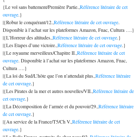
{Le vol sans battement/Première Partie.,
Référence litéraire de cet
ouvrage
.}
|{Robur le conquérant/12.,
Référence litéraire de cet ouvrage
.
Disponible à l’achat sur les plateformes Amazon, Fnac, Cultura ….}
|{L’Horreur des altitudes.,
Référence litéraire de cet ouvrage
.}
|{Les Etapes d’une victoire.,
Référence litéraire de cet ouvrage
.}
|{Le royaume merveilleux/Chapitre II.,
Référence litéraire de cet
ouvrage
. Disponible à l’achat sur les plateformes Amazon, Fnac,
Cultura ….}
|{La loi du Sud/L’hôte que l’on n’attendait plus.,
Référence litéraire
de cet ouvrage
.}
|{Les Pirates de la mer et autres nouvelles/VII.,
Référence litéraire de
cet ouvrage
.}
|{La Décomposition de l’armée et du pouvoir/29.,
Référence litéraire
de cet ouvrage
.}
|{Au service de la France/T5/Ch V.,
Référence litéraire de cet
ouvrage
.}
|{La Belle France, portraits de chez nous/02.,
Référence litéraire de