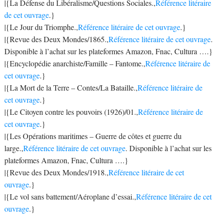
|{La Défense du Libéralisme/Questions Sociales.,
Référence litéraire
de cet ouvrage
.}
|{Le Jour du Triomphe.,
Référence litéraire de cet ouvrage
.}
|{Revue des Deux Mondes/1865.,
Référence litéraire de cet ouvrage
.
Disponible à l’achat sur les plateformes Amazon, Fnac, Cultura ….}
|{Encyclopédie anarchiste/Famille – Fantome.,
Référence litéraire de
cet ouvrage
.}
|{La Mort de la Terre – Contes/La Bataille.,
Référence litéraire de
cet ouvrage
.}
|{Le Citoyen contre les pouvoirs (1926)/01.,
Référence litéraire de
cet ouvrage
.}
|{Les Opérations maritimes – Guerre de côtes et guerre du
large.,
Référence litéraire de cet ouvrage
. Disponible à l’achat sur les
plateformes Amazon, Fnac, Cultura ….}
|{Revue des Deux Mondes/1918.,
Référence litéraire de cet
ouvrage
.}
|{Le vol sans battement/Aéroplane d’essai.,
Référence litéraire de cet
ouvrage
.}