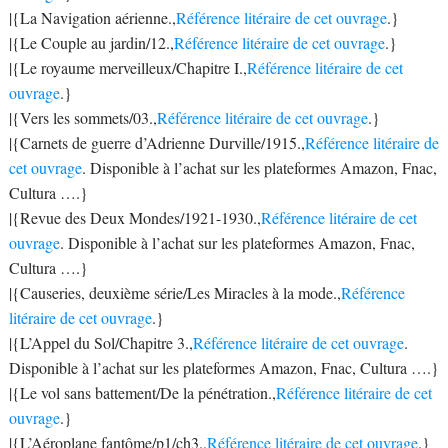
|{La Navigation aérienne.,
Référence litéraire de cet ouvrage
.}
|{Le Couple au jardin/12.,
Référence litéraire de cet ouvrage
.}
|{Le royaume merveilleux/Chapitre I.,
Référence litéraire de cet
ouvrage
.}
|{Vers les sommets/03.,
Référence litéraire de cet ouvrage
.}
|{Carnets de guerre d’Adrienne Durville/1915.,
Référence litéraire de
cet ouvrage
. Disponible à l’achat sur les plateformes Amazon, Fnac,
Cultura ….}
|{Revue des Deux Mondes/1921-1930.,
Référence litéraire de cet
ouvrage
. Disponible à l’achat sur les plateformes Amazon, Fnac,
Cultura ….}
|{Causeries, deuxième série/Les Miracles à la mode.,
Référence
litéraire de cet ouvrage
.}
|{L’Appel du Sol/Chapitre 3.,
Référence litéraire de cet ouvrage
.
Disponible à l’achat sur les plateformes Amazon, Fnac, Cultura ….}
|{Le vol sans battement/De la pénétration.,
Référence litéraire de cet
ouvrage
.}
|{L’Aéroplane fantôme/p1/ch3.,
Référence litéraire de cet ouvrage
.}