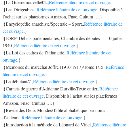
|{La Guerre nouvelle/02.,
Référence litéraire de cet ouvrage
.}
|{Les Dirigeables.,
Référence litéraire de cet ouvrage
. Disponible à
l’achat sur les plateformes Amazon, Fnac, Cultura ….}
|{Encyclopédie anarchiste/Spectrale – Sport.,
Référence litéraire de
cet ouvrage
.}
|{JORF, Débats parlementaires, Chambre des députés — 10 juillet
1940.,
Référence litéraire de cet ouvrage
.}
|{La Loi des cadres de l’infanterie.,
Référence litéraire de cet
ouvrage
.}
|{Mémoires du maréchal Joffre (1910-1917)/Tome 1/15.,
Référence
litéraire de cet ouvrage
.}
|{Le débutant/7.,
Référence litéraire de cet ouvrage
.}
|{Carnets de guerre d’Adrienne Durville/Texte entier.,
Référence
litéraire de cet ouvrage
. Disponible à l’achat sur les plateformes
Amazon, Fnac, Cultura ….}
|{Revue des Deux Mondes/Table alphabétique par noms
d’auteurs.,
Référence litéraire de cet ouvrage
.}
|{Introduction à la méthode de Léonard de Vinci.,
Référence litéraire