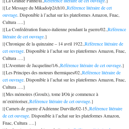
|{La Grande Panne/II.,
Référence litéraire de cet ouvrage
.}
|{Le Message du Mikado/p2/ch10.,
Référence litéraire de cet
ouvrage
. Disponible à l’achat sur les plateformes Amazon, Fnac,
Cultura ….}
|{La Confédération franco-italienne pendant la guerre/02.,
Référence
litéraire de cet ouvrage
.}
|{Chronique de la quinzaine – 14 avril 1922.,
Référence litéraire de
cet ouvrage
. Disponible à l’achat sur les plateformes Amazon, Fnac,
Cultura ….}
|{L’Aventure de Jacqueline/1/6.,
Référence litéraire de cet ouvrage
.}
|{Les Principes des moteurs thermiques/02.,
Référence litéraire de
cet ouvrage
. Disponible à l’achat sur les plateformes Amazon, Fnac,
Cultura ….}
|{Mes mémoires (Groulx), tome I/Où je commence à
m’extérioriser.,
Référence litéraire de cet ouvrage
.}
|{Carnets de guerre d’Adrienne Durville/02-15.,
Référence litéraire
de cet ouvrage
. Disponible à l’achat sur les plateformes Amazon,
Fnac, Cultura ….}