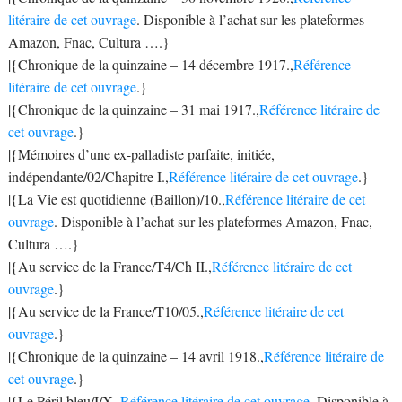
litéraire de cet ouvrage
. Disponible à l’achat sur les plateformes
Amazon, Fnac, Cultura ….}
|{Chronique de la quinzaine – 14 décembre 1917.,
Référence
litéraire de cet ouvrage
.}
|{Chronique de la quinzaine – 31 mai 1917.,
Référence litéraire de
cet ouvrage
.}
|{Mémoires d’une ex-palladiste parfaite, initiée,
indépendante/02/Chapitre I.,
Référence litéraire de cet ouvrage
.}
|{La Vie est quotidienne (Baillon)/10.,
Référence litéraire de cet
ouvrage
. Disponible à l’achat sur les plateformes Amazon, Fnac,
Cultura ….}
|{Au service de la France/T4/Ch II.,
Référence litéraire de cet
ouvrage
.}
|{Au service de la France/T10/05.,
Référence litéraire de cet
ouvrage
.}
|{Chronique de la quinzaine – 14 avril 1918.,
Référence litéraire de
cet ouvrage
.}
|{Le Péril bleu/I/X.,
Référence litéraire de cet ouvrage
. Disponible à