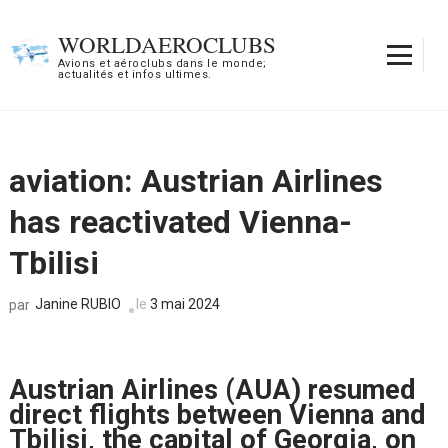
Aller
au
WORLDAEROCLUBS
contenu
Avions et aéroclubs dans le monde;
actualités et infos ultimes.
(Pressez
Entrée)
aviation: Austrian Airlines
has reactivated Vienna-
Tbilisi
Janine RUBIO
le
3 mai 2024
par
Austrian Airlines (AUA) resumed
direct flights between Vienna and
Tbilisi, the capital of Georgia, on