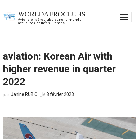
Aller
au
WORLDAEROCLUBS
contenu
Avions et aéroclubs dans le monde;
actualités et infos ultimes.
(Pressez
Entrée)
aviation: Korean Air with
higher revenue in quarter
2022
Janine RUBIO
le
8 février 2023
par