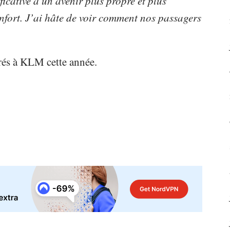
ficative à un avenir plus propre et plus
onfort. J’ai hâte de voir comment nos passagers
vrés à KLM cette année.