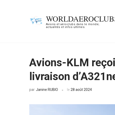
Aller
au
WORLDAEROCLUB
contenu
Avions et aéroclubs dans le monde;
actualités et infos ultimes.
(Pressez
Entrée)
Avions-KLM reçoi
livraison d’A321n
Janine RUBIO
le
28 août 2024
par