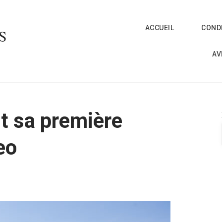
ACCUEIL
CONDI
S
AV
t sa première
eo