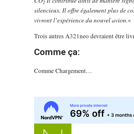
CO
Il contribue ainsi de manière signi
2
silencieux. Il offre également plus de c
vivront l’expérience du nouvel avion.
«
Trois autres A321neo devraient être li
Comme ça:
Comme
Chargement…