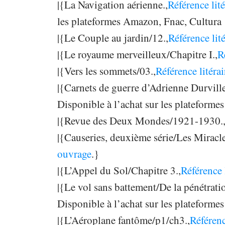
|{La Navigation aérienne.,
Référence lit
les plateformes Amazon, Fnac, Cultura
|{Le Couple au jardin/12.,
Référence lit
|{Le royaume merveilleux/Chapitre I.,
R
|{Vers les sommets/03.,
Référence litéra
|{Carnets de guerre d’Adrienne Durvill
Disponible à l’achat sur les plateform
|{Revue des Deux Mondes/1921-1930.
|{Causeries, deuxième série/Les Miracle
ouvrage
.}
|{L’Appel du Sol/Chapitre 3.,
Référence 
|{Le vol sans battement/De la pénétratio
Disponible à l’achat sur les plateform
|{L’Aéroplane fantôme/p1/ch3.,
Référenc