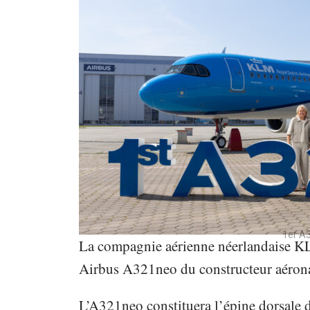
1er A
La compagnie aérienne néerlandaise K
Airbus A321neo du constructeur aéron
L’A321neo constituera l’épine dorsale d