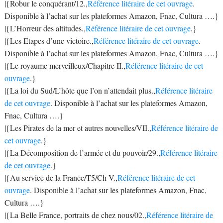
|{Robur le conquérant/12.,
Référence litéraire de cet ouvrage
.
Disponible à l’achat sur les plateformes Amazon, Fnac, Cultura ….}
|{L’Horreur des altitudes.,
Référence litéraire de cet ouvrage
.}
|{Les Etapes d’une victoire.,
Référence litéraire de cet ouvrage
.
Disponible à l’achat sur les plateformes Amazon, Fnac, Cultura ….}
|{Le royaume merveilleux/Chapitre II.,
Référence litéraire de cet
ouvrage
.}
|{La loi du Sud/L’hôte que l’on n’attendait plus.,
Référence litéraire
de cet ouvrage
. Disponible à l’achat sur les plateformes Amazon,
Fnac, Cultura ….}
|{Les Pirates de la mer et autres nouvelles/VII.,
Référence litéraire de
cet ouvrage
.}
|{La Décomposition de l’armée et du pouvoir/29.,
Référence litéraire
de cet ouvrage
.}
|{Au service de la France/T5/Ch V.,
Référence litéraire de cet
ouvrage
. Disponible à l’achat sur les plateformes Amazon, Fnac,
Cultura ….}
|{La Belle France, portraits de chez nous/02.,
Référence litéraire de