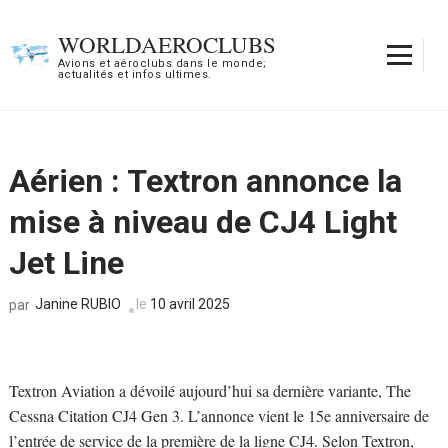
Aller
au
WORLDAEROCLUBS
contenu
Avions et aéroclubs dans le monde;
actualités et infos ultimes.
(Pressez
Entrée)
Aérien : Textron annonce la
mise à niveau de CJ4 Light
Jet Line
Janine RUBIO
le
10 avril 2025
par
Textron Aviation a dévoilé aujourd’hui sa dernière variante, The
Cessna Citation CJ4 Gen 3. L’annonce vient le 15e anniversaire de
l’entrée de service de la première de la ligne CJ4. Selon Textron,