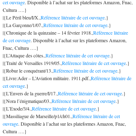
cet ouvrage
. Disponible à l’achat sur les plateformes Amazon, Fnac,
Cultura ….}
|{Le Péril bleu/I/X.,
Référence litéraire de cet ouvrage
.}
|{La Garçonne/1/07.,
Référence litéraire de cet ouvrage
.}
|{Chronique de la quinzaine – 14 février 1918.,
Référence litéraire
de cet ouvrage
. Disponible à l’achat sur les plateformes Amazon,
Fnac, Cultura ….}
|{L’Attaque des côtes.,
Référence litéraire de cet ouvrage
.}
|{Traité de Versailles 1919/05.,
Référence litéraire de cet ouvrage
.}
|{Robur le conquérant/13.,
Référence litéraire de cet ouvrage
.}
|{Livre:Ader – L’Aviation militaire. 1911.pdf.,
Référence litéraire de
cet ouvrage
.}
|{L’Envers de la guerre/I/17.,
Référence litéraire de cet ouvrage
.}
|{Nora l’énigmatique/03.,
Référence litéraire de cet ouvrage
.}
|{L’Exode/3/4.,
Référence litéraire de cet ouvrage
.}
|{Massiliague de Marseille/p1/ch01.,
Référence litéraire de cet
ouvrage
. Disponible à l’achat sur les plateformes Amazon, Fnac,
Cultura ….}