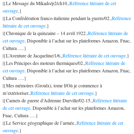
|{Le Message du Mikado/p2/ch10.,
Référence litéraire de cet
ouvrage
.}
|{La Confédération franco-italienne pendant la guerre/02.,
Référence
litéraire de cet ouvrage
.}
|{Chronique de la quinzaine – 14 avril 1922.,
Référence litéraire de
cet ouvrage
. Disponible à l’achat sur les plateformes Amazon, Fnac,
Cultura ….}
|{L’Aventure de Jacqueline/1/6.,
Référence litéraire de cet ouvrage
.}
|{Les Principes des moteurs thermiques/02.,
Référence litéraire de
cet ouvrage
. Disponible à l’achat sur les plateformes Amazon, Fnac,
Cultura ….}
|{Mes mémoires (Groulx), tome I/Où je commence à
m’extérioriser.,
Référence litéraire de cet ouvrage
.}
|{Carnets de guerre d’Adrienne Durville/02-15.,
Référence litéraire
de cet ouvrage
. Disponible à l’achat sur les plateformes Amazon,
Fnac, Cultura ….}
|{Le Service géographique de l’armée.,
Référence litéraire de cet
ouvrage
.}