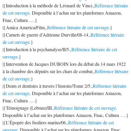
|{Introduction à la méthode de Léonard de Vinci.,
Référence litéraire
de cet ouvrage
. Disponible à l’achat sur les plateformes Amazon,
Fnac, Cultura ….}
|{Amica America/Film.,
Référence litéraire de cet ouvrage
.}
|{Carnets de guerre d’Adrienne Durville/08-14.,
Référence litéraire
de cet ouvrage
.}
|{Introduction à la psychanalyse/II/5.,
Référence litéraire de cet
ouvrage
.}
|{Intervention de Jacques DUBOIN lors du débat du 14 mars 1922
à la chambre des députés sur les chars de combat.,
Référence litéraire
de cet ouvrage
.}
|{Dents et dentistes à travers l’histoire/Tome 2/5.,
Référence litéraire
de cet ouvrage
. Disponible à l’achat sur les plateformes Amazon,
Fnac, Cultura ….}
|{Témoignage (Lebrun)/III.,
Référence litéraire de cet ouvrage
.
Disponible à l’achat sur les plateformes Amazon, Fnac, Cultura ….}
|{L’Épopée des fusiliers marins/06.,
Référence litéraire de cet
ouvrage
. Disponible à l’achat sur les plateformes Amazon, Fnac,