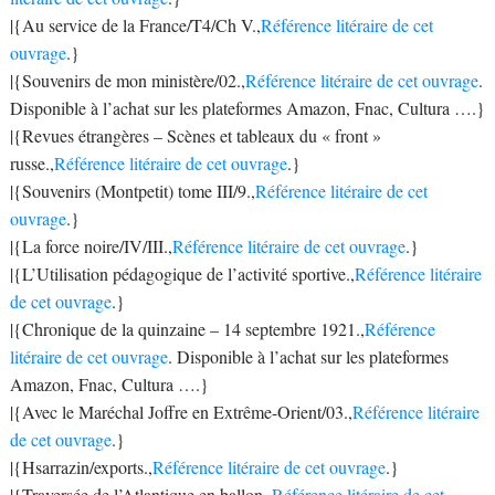
|{Au service de la France/T4/Ch V.,
Référence litéraire de cet
ouvrage
.}
|{Souvenirs de mon ministère/02.,
Référence litéraire de cet ouvrage
.
Disponible à l’achat sur les plateformes Amazon, Fnac, Cultura ….}
|{Revues étrangères – Scènes et tableaux du « front »
russe.,
Référence litéraire de cet ouvrage
.}
|{Souvenirs (Montpetit) tome III/9.,
Référence litéraire de cet
ouvrage
.}
|{La force noire/IV/III.,
Référence litéraire de cet ouvrage
.}
|{L’Utilisation pédagogique de l’activité sportive.,
Référence litéraire
de cet ouvrage
.}
|{Chronique de la quinzaine – 14 septembre 1921.,
Référence
litéraire de cet ouvrage
. Disponible à l’achat sur les plateformes
Amazon, Fnac, Cultura ….}
|{Avec le Maréchal Joffre en Extrême-Orient/03.,
Référence litéraire
de cet ouvrage
.}
|{Hsarrazin/exports.,
Référence litéraire de cet ouvrage
.}
|{Traversée de l’Atlantique en ballon.,
Référence litéraire de cet