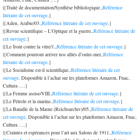
|{Traité de documentation/Synthèse bibliologique.,
Référence
litéraire de cet ouvrage
.}
|{Aden, Arabie/03.,
Référence litéraire de cet ouvrage
.}
|{Revue scientifique – L’Optique et la guerre.,
Référence litéraire de
cet ouvrage
.}
|{Le front contre la vitre/1.,
Référence litéraire de cet ouvrage
.}
|{Comment pourront arriver nos alliés d’outre-mer.,
Référence
litéraire de cet ouvrage
.}
|{Le Socialisme est-il scientifique.,
Référence litéraire de cet
ouvrage
. Disponible à l’achat sur les plateformes Amazon, Fnac,
Cultura ….}
|{La Femme assise/VIII.,
Référence litéraire de cet ouvrage
.}
|{Le Pétrole et la marine.,
Référence litéraire de cet ouvrage
.}
|{La Bataille de la Marne (Reichsarchiv)/05.,
Référence litéraire de
cet ouvrage
. Disponible à l’achat sur les plateformes Amazon, Fnac,
Cultura ….}
|{Craintes et espérances pour l’art aux Salons de 1911.,
Référence