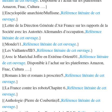
litéraire de cet ouvrage
. Disponible à l’achat sur les plateformes
Amazon, Fnac, Cultura ….}
|{Encyclopédie anarchiste/Muflisme.,
Référence litéraire de cet
ouvrage
.}
|{Lettre de la Direction Générale d’Air France sur les rapports de la
Société avec les Autorités Allemandes d’occupation.,
Référence
litéraire de cet ouvrage
.}
|{Monde/11.,
Référence litéraire de cet ouvrage
.}
|{Les Vaillantes/III/3.,
Référence litéraire de cet ouvrage
.}
|{Avec le Maréchal Joffre en Extrême-Orient/01.,
Référence litéraire
de cet ouvrage
. Disponible à l’achat sur les plateformes Amazon,
Fnac, Cultura ….}
|{Romans à lire et romans à proscrire/5.,
Référence litéraire de cet
ouvrage
.}
|{La France contre les robots/Chapitre 6.,
Référence litéraire de cet
ouvrage
.}
|{Anthologie (Pierre de Coubertin)/I.,
Référence litéraire de cet
ouvrage
.}