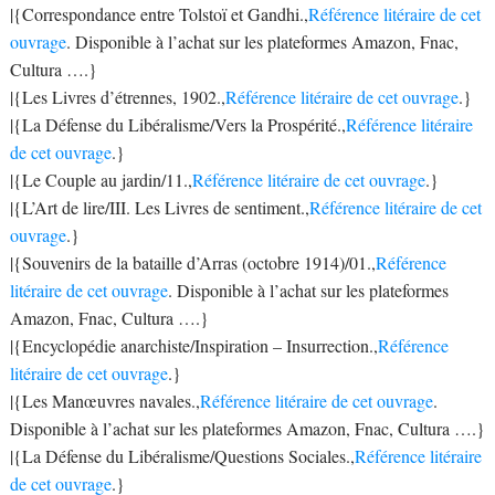
|{Correspondance entre Tolstoï et Gandhi.,
Référence litéraire de cet
ouvrage
. Disponible à l’achat sur les plateformes Amazon, Fnac,
Cultura ….}
|{Les Livres d’étrennes, 1902.,
Référence litéraire de cet ouvrage
.}
|{La Défense du Libéralisme/Vers la Prospérité.,
Référence litéraire
de cet ouvrage
.}
|{Le Couple au jardin/11.,
Référence litéraire de cet ouvrage
.}
|{L’Art de lire/III. Les Livres de sentiment.,
Référence litéraire de cet
ouvrage
.}
|{Souvenirs de la bataille d’Arras (octobre 1914)/01.,
Référence
litéraire de cet ouvrage
. Disponible à l’achat sur les plateformes
Amazon, Fnac, Cultura ….}
|{Encyclopédie anarchiste/Inspiration – Insurrection.,
Référence
litéraire de cet ouvrage
.}
|{Les Manœuvres navales.,
Référence litéraire de cet ouvrage
.
Disponible à l’achat sur les plateformes Amazon, Fnac, Cultura ….}
|{La Défense du Libéralisme/Questions Sociales.,
Référence litéraire
de cet ouvrage
.}