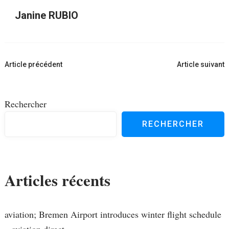
Janine RUBIO
Navigation
Article précédent
Article suivant
d'article
Rechercher
RECHERCHER
Articles récents
aviation; Bremen Airport introduces winter flight schedule
– aviation.direct