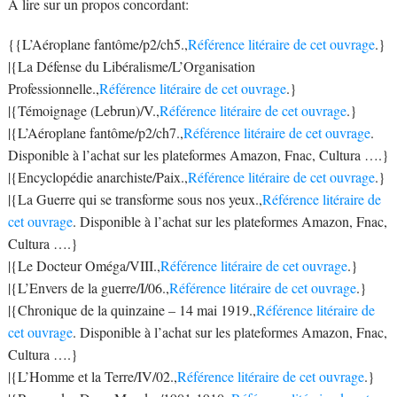
A lire sur un propos concordant:
{{L’Aéroplane fantôme/p2/ch5.,
Référence litéraire de cet ouvrage
.}
|{La Défense du Libéralisme/L’Organisation
Professionnelle.,
Référence litéraire de cet ouvrage
.}
|{Témoignage (Lebrun)/V.,
Référence litéraire de cet ouvrage
.}
|{L’Aéroplane fantôme/p2/ch7.,
Référence litéraire de cet ouvrage
.
Disponible à l’achat sur les plateformes Amazon, Fnac, Cultura ….}
|{Encyclopédie anarchiste/Paix.,
Référence litéraire de cet ouvrage
.}
|{La Guerre qui se transforme sous nos yeux.,
Référence litéraire de
cet ouvrage
. Disponible à l’achat sur les plateformes Amazon, Fnac,
Cultura ….}
|{Le Docteur Oméga/VIII.,
Référence litéraire de cet ouvrage
.}
|{L’Envers de la guerre/I/06.,
Référence litéraire de cet ouvrage
.}
|{Chronique de la quinzaine – 14 mai 1919.,
Référence litéraire de
cet ouvrage
. Disponible à l’achat sur les plateformes Amazon, Fnac,
Cultura ….}
|{L’Homme et la Terre/IV/02.,
Référence litéraire de cet ouvrage
.}