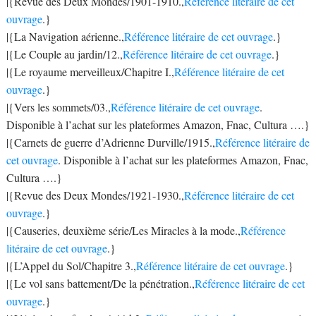
|{Revue des Deux Mondes/1901-1910.,
Référence litéraire de cet
ouvrage
.}
|{La Navigation aérienne.,
Référence litéraire de cet ouvrage
.}
|{Le Couple au jardin/12.,
Référence litéraire de cet ouvrage
.}
|{Le royaume merveilleux/Chapitre I.,
Référence litéraire de cet
ouvrage
.}
|{Vers les sommets/03.,
Référence litéraire de cet ouvrage
.
Disponible à l’achat sur les plateformes Amazon, Fnac, Cultura ….}
|{Carnets de guerre d’Adrienne Durville/1915.,
Référence litéraire de
cet ouvrage
. Disponible à l’achat sur les plateformes Amazon, Fnac,
Cultura ….}
|{Revue des Deux Mondes/1921-1930.,
Référence litéraire de cet
ouvrage
.}
|{Causeries, deuxième série/Les Miracles à la mode.,
Référence
litéraire de cet ouvrage
.}
|{L’Appel du Sol/Chapitre 3.,
Référence litéraire de cet ouvrage
.}
|{Le vol sans battement/De la pénétration.,
Référence litéraire de cet
ouvrage
.}