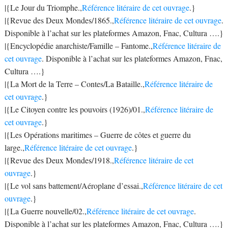
|{Le Jour du Triomphe.,
Référence litéraire de cet ouvrage
.}
|{Revue des Deux Mondes/1865.,
Référence litéraire de cet ouvrage
.
Disponible à l’achat sur les plateformes Amazon, Fnac, Cultura ….}
|{Encyclopédie anarchiste/Famille – Fantome.,
Référence litéraire de
cet ouvrage
. Disponible à l’achat sur les plateformes Amazon, Fnac,
Cultura ….}
|{La Mort de la Terre – Contes/La Bataille.,
Référence litéraire de
cet ouvrage
.}
|{Le Citoyen contre les pouvoirs (1926)/01.,
Référence litéraire de
cet ouvrage
.}
|{Les Opérations maritimes – Guerre de côtes et guerre du
large.,
Référence litéraire de cet ouvrage
.}
|{Revue des Deux Mondes/1918.,
Référence litéraire de cet
ouvrage
.}
|{Le vol sans battement/Aéroplane d’essai.,
Référence litéraire de cet
ouvrage
.}
|{La Guerre nouvelle/02.,
Référence litéraire de cet ouvrage
.
Disponible à l’achat sur les plateformes Amazon, Fnac, Cultura ….}