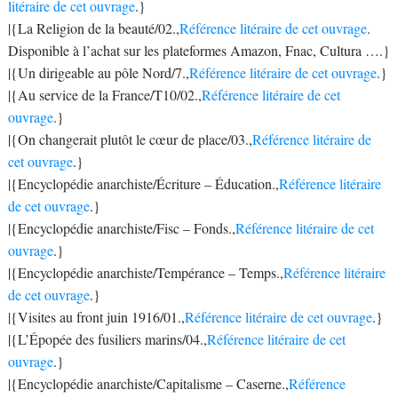
litéraire de cet ouvrage
.}
|{La Religion de la beauté/02.,
Référence litéraire de cet ouvrage
.
Disponible à l’achat sur les plateformes Amazon, Fnac, Cultura ….}
|{Un dirigeable au pôle Nord/7.,
Référence litéraire de cet ouvrage
.}
|{Au service de la France/T10/02.,
Référence litéraire de cet
ouvrage
.}
|{On changerait plutôt le cœur de place/03.,
Référence litéraire de
cet ouvrage
.}
|{Encyclopédie anarchiste/Écriture – Éducation.,
Référence litéraire
de cet ouvrage
.}
|{Encyclopédie anarchiste/Fisc – Fonds.,
Référence litéraire de cet
ouvrage
.}
|{Encyclopédie anarchiste/Tempérance – Temps.,
Référence litéraire
de cet ouvrage
.}
|{Visites au front juin 1916/01.,
Référence litéraire de cet ouvrage
.}
|{L’Épopée des fusiliers marins/04.,
Référence litéraire de cet
ouvrage
.}
|{Encyclopédie anarchiste/Capitalisme – Caserne.,
Référence