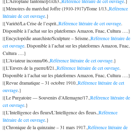
|{L’Aéroplane fantôme/p1/ch3.,
Référence litéraire de cet ouvrage
.}
|{Mémoires du maréchal Joffre (1910-1917)/Tome 1/13.,
Référence
litéraire de cet ouvrage
.}
|{Variété/La Crise de l’esprit.,
Référence litéraire de cet ouvrage
.
Disponible à l’achat sur les plateformes Amazon, Fnac, Cultura ….}
|{Encyclopédie anarchiste/Sculpture – Séisme.,
Référence litéraire de
cet ouvrage
. Disponible à l’achat sur les plateformes Amazon, Fnac,
Cultura ….}
|{L’Aviateur inconnu/06.,
Référence litéraire de cet ouvrage
.}
|{L’Envers de la guerre/I/21.,
Référence litéraire de cet ouvrage
.
Disponible à l’achat sur les plateformes Amazon, Fnac, Cultura ….}
|{Revue dramatique – 31 octobre 1910.,
Référence litéraire de cet
ouvrage
.}
|{Le Purgatoire — Souvenirs d’Allemagne/17.,
Référence litéraire de
cet ouvrage
.}
|{L’Intelligence des fleurs/L’Intelligence des fleurs.,
Référence
litéraire de cet ouvrage
.}
|{Chronique de la quinzaine – 31 mars 1917.,
Référence litéraire de