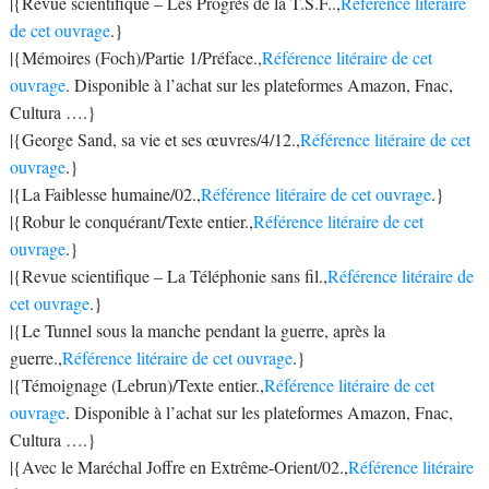
|{Revue scientifique – Les Progrès de la T.S.F..,
Référence litéraire
de cet ouvrage
.}
|{Mémoires (Foch)/Partie 1/Préface.,
Référence litéraire de cet
ouvrage
. Disponible à l’achat sur les plateformes Amazon, Fnac,
Cultura ….}
|{George Sand, sa vie et ses œuvres/4/12.,
Référence litéraire de cet
ouvrage
.}
|{La Faiblesse humaine/02.,
Référence litéraire de cet ouvrage
.}
|{Robur le conquérant/Texte entier.,
Référence litéraire de cet
ouvrage
.}
|{Revue scientifique – La Téléphonie sans fil.,
Référence litéraire de
cet ouvrage
.}
|{Le Tunnel sous la manche pendant la guerre, après la
guerre.,
Référence litéraire de cet ouvrage
.}
|{Témoignage (Lebrun)/Texte entier.,
Référence litéraire de cet
ouvrage
. Disponible à l’achat sur les plateformes Amazon, Fnac,
Cultura ….}
|{Avec le Maréchal Joffre en Extrême-Orient/02.,
Référence litéraire