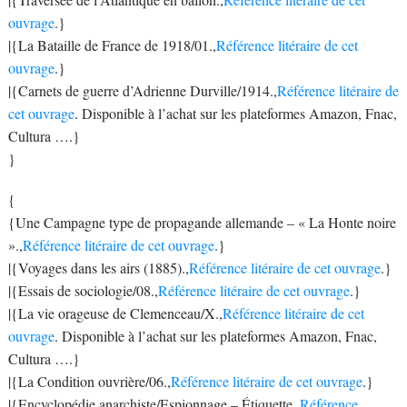
ouvrage
.}
|{La Bataille de France de 1918/01.,
Référence litéraire de cet
ouvrage
.}
|{Carnets de guerre d’Adrienne Durville/1914.,
Référence litéraire de
cet ouvrage
. Disponible à l’achat sur les plateformes Amazon, Fnac,
Cultura ….}
}
{
{Une Campagne type de propagande allemande – « La Honte noire
».,
Référence litéraire de cet ouvrage
.}
|{Voyages dans les airs (1885).,
Référence litéraire de cet ouvrage
.}
|{Essais de sociologie/08.,
Référence litéraire de cet ouvrage
.}
|{La vie orageuse de Clemenceau/X.,
Référence litéraire de cet
ouvrage
. Disponible à l’achat sur les plateformes Amazon, Fnac,
Cultura ….}
|{La Condition ouvrière/06.,
Référence litéraire de cet ouvrage
.}
|{Encyclopédie anarchiste/Espionnage – Étiquette.,
Référence