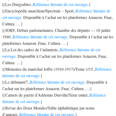
|{Les Dirigeables.,
Référence litéraire de cet ouvrage
.}
|{Encyclopédie anarchiste/Spectrale – Sport.,
Référence litéraire de
cet ouvrage
. Disponible à l’achat sur les plateformes Amazon, Fnac,
Cultura ….}
|{JORF, Débats parlementaires, Chambre des députés — 10 juillet
1940.,
Référence litéraire de cet ouvrage
. Disponible à l’achat sur les
plateformes Amazon, Fnac, Cultura ….}
|{La Loi des cadres de l’infanterie.,
Référence litéraire de cet
ouvrage
. Disponible à l’achat sur les plateformes Amazon, Fnac,
Cultura ….}
|{Mémoires du maréchal Joffre (1910-1917)/Tome 1/15.,
Référence
litéraire de cet ouvrage
.}
|{Le débutant/7.,
Référence litéraire de cet ouvrage
. Disponible à
l’achat sur les plateformes Amazon, Fnac, Cultura ….}
|{Carnets de guerre d’Adrienne Durville/Texte entier.,
Référence
litéraire de cet ouvrage
.}
|{Revue des Deux Mondes/Table alphabétique par noms
d’auteurs.,
Référence litéraire de cet ouvrage
.}