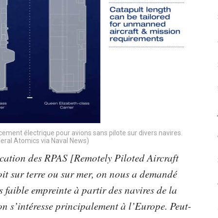
cement électrique pour avions sans pilote sur divers navires.
neral Atomics via Naval News)
ication des RPAS [Remotely Piloted Aircraft
oit sur terre ou sur mer, on nous a demandé
 faible empreinte à partir des navires de la
ion s’intéresse principalement à l’Europe. Peut-