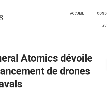
ACCUEIL
CONDI
S
AV
eral Atomics dévoile
lancement de drones
navals