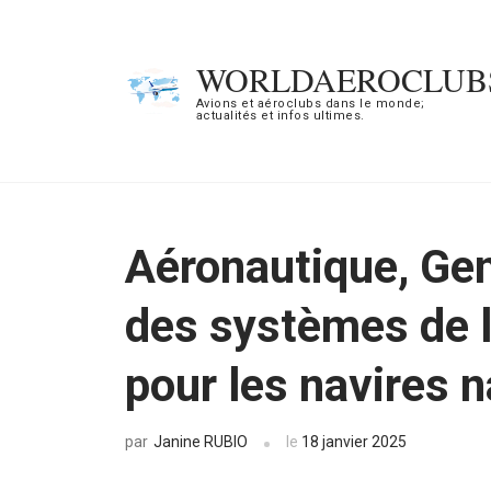
Aller
au
WORLDAEROCLUB
contenu
Avions et aéroclubs dans le monde;
actualités et infos ultimes.
(Pressez
Entrée)
Aéronautique, Gen
des systèmes de 
pour les navires 
Janine RUBIO
le
18 janvier 2025
par