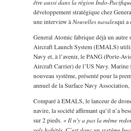
être aussi dans la région Indo-Pacifiqu
développement stratégique chez Gener
une interview à
Nouvelles navales
qui a 
General Atomic fabrique déjà un autre 
Aircraft Launch System (EMALS) utilisé
Navy et, à l’avenir, le PANG (Porte-Av
Aircraft Carrier) de l’US Navy. Marine f
nouveau système, présenté pour la prem
annuel de la Surface Navy Association,
Comparé à EMALS, le lanceur de drones
navire, la société affirmant qu’il n’a b
sur 2 pieds.
« Il n’y a pas la même redo
vols habités. C’est donc un système bea