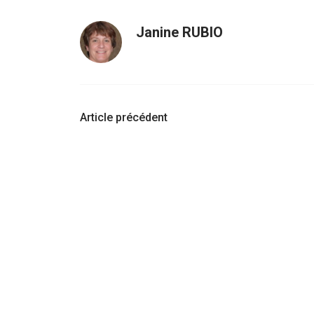
Janine RUBIO
Navigation
Article précédent
d'article