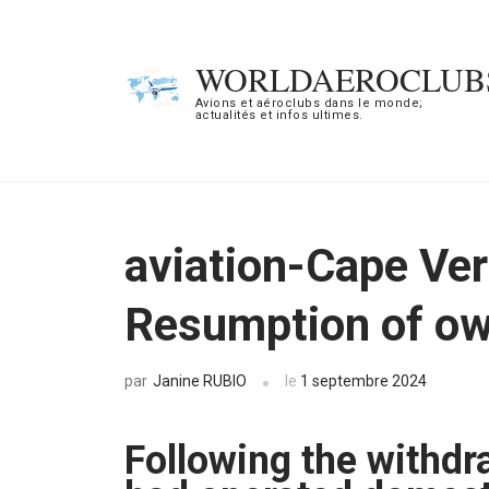
Aller
au
WORLDAEROCLUB
contenu
Avions et aéroclubs dans le monde;
actualités et infos ultimes.
(Pressez
Entrée)
aviation-Cape Ver
Resumption of ow
Janine RUBIO
le
1 septembre 2024
par
Following the withdr