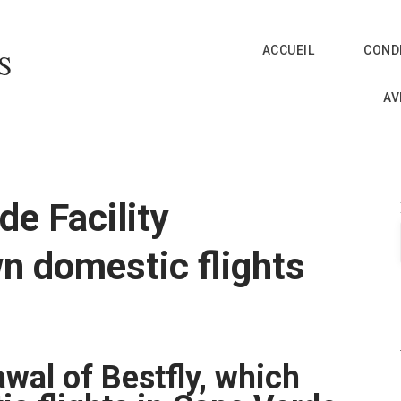
ACCUEIL
CONDI
S
AV
de Facility
n domestic flights
awal of Bestfly, which