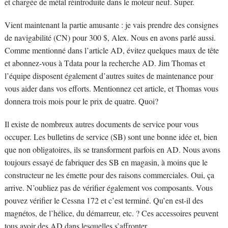
et chargée de métal réintroduite dans le moteur neuf. Super.
Vient maintenant la partie amusante : je vais prendre des consignes
de navigabilité (CN) pour 300 $, Alex. Nous en avons parlé aussi.
Comme mentionné dans l’article AD, évitez quelques maux de tête
et abonnez-vous à Tdata pour la recherche AD. Jim Thomas et
l’équipe disposent également d’autres suites de maintenance pour
vous aider dans vos efforts. Mentionnez cet article, et Thomas vous
donnera trois mois pour le prix de quatre. Quoi?
Il existe de nombreux autres documents de service pour vous
occuper. Les bulletins de service (SB) sont une bonne idée et, bien
que non obligatoires, ils se transforment parfois en AD. Nous avons
toujours essayé de fabriquer des SB en magasin, à moins que le
constructeur ne les émette pour des raisons commerciales. Oui, ça
arrive. N’oubliez pas de vérifier également vos composants. Vous
pouvez vérifier le Cessna 172 et c’est terminé. Qu’en est-il des
magnétos, de l’hélice, du démarreur, etc. ? Ces accessoires peuvent
tous avoir des AD dans lesquelles s’affronter.