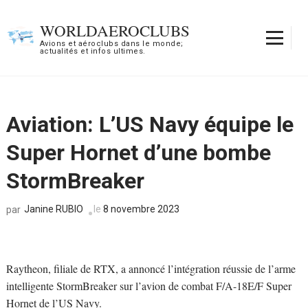
Aller
au
WORLDAEROCLUBS
contenu
Avions et aéroclubs dans le monde;
actualités et infos ultimes.
(Pressez
Entrée)
Aviation: L’US Navy équipe le
Super Hornet d’une bombe
StormBreaker
Janine RUBIO
le
8 novembre 2023
par
Raytheon, filiale de RTX, a annoncé l’intégration réussie de l’arme
intelligente StormBreaker sur l’avion de combat F/A-18E/F Super
Hornet de l’US Navy.