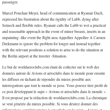
passenger.
Marcel Pouchan Meyer, head of communication at Ryanair Dach,
expressed his frustration about the rigidity of Lubb, dying after
Seinech and flexible rules. Ryanair calls the Lubb to wet a practical
and reasonable approach in the event of minor breasts, inserts in an
unpainting -like event the flight area Appellier Appellier A Carsten
Diekmann to ignore the problem for longer and instead together
with the relevant positions a solution to arise to do the situation at
the Berlin airport at the traveler -Situation.
Le but de worldaeroclubs.com étant de collecter sur le web des
données autour de Avions et aéroclubs dans le monde pour ensuite
les diffuser en tâchant de répondre du mieux possible aux
interrogations que tout le monde se pose. Vous pouvez tirer profit de
ce post développant le sujet « Avions et aéroclubs dans le monde ».
Il est proposé par la rédaction de worldaeroclubs.com. La chronique
se veut générée du mieux possible. Si vous désirez donner des
informations supplémentaires à cet article sur le sujet « Avions et