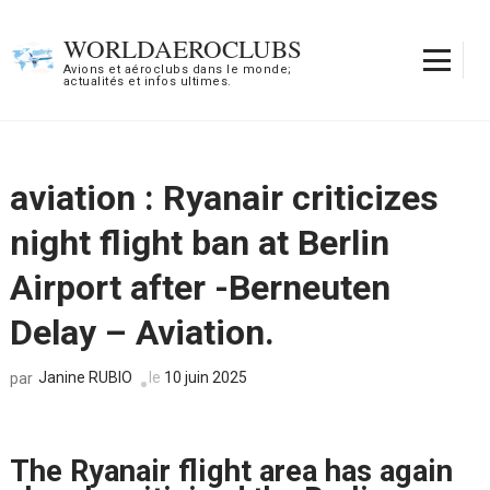
Aller
au
WORLDAEROCLUBS
contenu
Avions et aéroclubs dans le monde;
actualités et infos ultimes.
(Pressez
Entrée)
aviation : Ryanair criticizes
night flight ban at Berlin
Airport after -Berneuten
Delay – Aviation.
Janine RUBIO
le
10 juin 2025
par
The Ryanair flight area has again