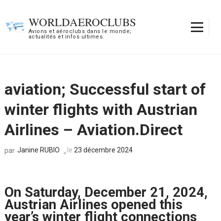
Aller
au
WORLDAEROCLUBS
contenu
Avions et aéroclubs dans le monde;
actualités et infos ultimes.
(Pressez
Entrée)
aviation; Successful start of
winter flights with Austrian
Airlines – Aviation.Direct
Janine RUBIO
le
23 décembre 2024
par
On Saturday, December 21, 2024,
Austrian Airlines opened this
year’s winter flight connections