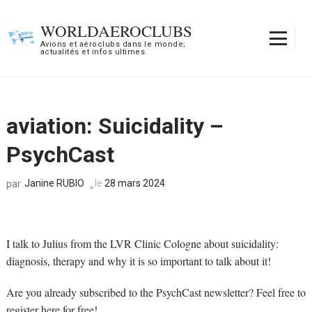
Aller
au
WORLDAEROCLUBS
contenu
Avions et aéroclubs dans le monde;
actualités et infos ultimes.
(Pressez
Entrée)
aviation: Suicidality –
PsychCast
Janine RUBIO
le
28 mars 2024
par
I talk to Julius from the LVR Clinic Cologne about suicidality:
diagnosis, therapy and why it is so important to talk about it!
Are you already subscribed to the PsychCast newsletter? Feel free to
register here for free!