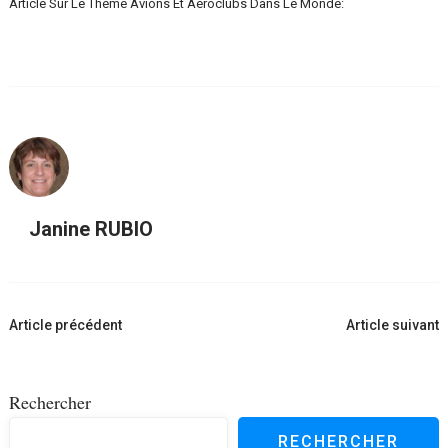
Article Sur Le Thème Avions Et Aéroclubs Dans Le Monde:
Janine RUBIO
Navigation
Article précédent
Article suivant
d'article
Rechercher
RECHERCHER