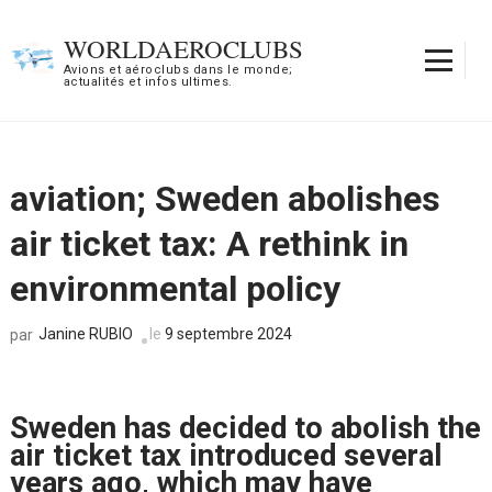
Aller
au
WORLDAEROCLUBS
contenu
Avions et aéroclubs dans le monde;
actualités et infos ultimes.
(Pressez
Entrée)
aviation; Sweden abolishes
air ticket tax: A rethink in
environmental policy
Janine RUBIO
le
9 septembre 2024
par
Sweden has decided to abolish the
air ticket tax introduced several
years ago, which may have