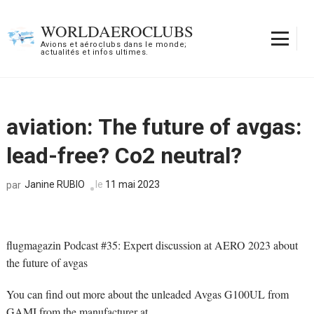
Aller
au
WORLDAEROCLUBS
contenu
Avions et aéroclubs dans le monde;
actualités et infos ultimes.
(Pressez
Entrée)
aviation: The future of avgas:
lead-free? Co2 neutral?
Janine RUBIO
le
11 mai 2023
par
flugmagazin Podcast #35: Expert discussion at AERO 2023 about
the future of avgas
You can find out more about the unleaded Avgas G100UL from
GAMI from the manufacturer at