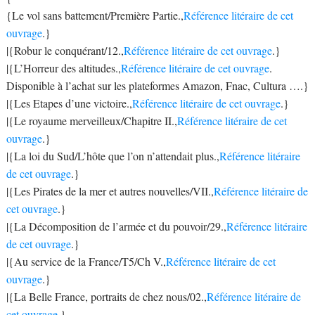
{Le vol sans battement/Première Partie.,
Référence litéraire de cet
ouvrage
.}
|{Robur le conquérant/12.,
Référence litéraire de cet ouvrage
.}
|{L’Horreur des altitudes.,
Référence litéraire de cet ouvrage
.
Disponible à l’achat sur les plateformes Amazon, Fnac, Cultura ….}
|{Les Etapes d’une victoire.,
Référence litéraire de cet ouvrage
.}
|{Le royaume merveilleux/Chapitre II.,
Référence litéraire de cet
ouvrage
.}
|{La loi du Sud/L’hôte que l’on n’attendait plus.,
Référence litéraire
de cet ouvrage
.}
|{Les Pirates de la mer et autres nouvelles/VII.,
Référence litéraire de
cet ouvrage
.}
|{La Décomposition de l’armée et du pouvoir/29.,
Référence litéraire
de cet ouvrage
.}
|{Au service de la France/T5/Ch V.,
Référence litéraire de cet
ouvrage
.}
|{La Belle France, portraits de chez nous/02.,
Référence litéraire de
cet ouvrage
.}