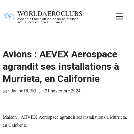
Aller
au
WORLDAEROCLUBS
contenu
Avions et aéroclubs dans le monde;
actualités et infos ultimes.
(Pressez
Entrée)
Avions : AEVEX Aerospace
agrandit ses installations à
Murrieta, en Californie
Janine RUBIO
le
21 novembre 2024
par
Maison
AEVEX Aerospace agrandit ses installations à Murrieta,
»
en Californie