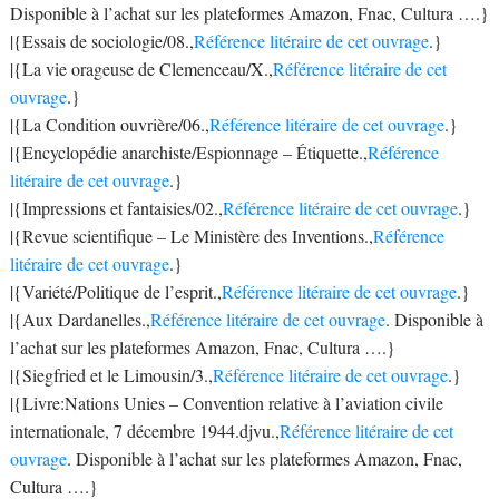
Disponible à l’achat sur les plateformes Amazon, Fnac, Cultura ….}
|{Essais de sociologie/08.,
Référence litéraire de cet ouvrage
.}
|{La vie orageuse de Clemenceau/X.,
Référence litéraire de cet
ouvrage
.}
|{La Condition ouvrière/06.,
Référence litéraire de cet ouvrage
.}
|{Encyclopédie anarchiste/Espionnage – Étiquette.,
Référence
litéraire de cet ouvrage
.}
|{Impressions et fantaisies/02.,
Référence litéraire de cet ouvrage
.}
|{Revue scientifique – Le Ministère des Inventions.,
Référence
litéraire de cet ouvrage
.}
|{Variété/Politique de l’esprit.,
Référence litéraire de cet ouvrage
.}
|{Aux Dardanelles.,
Référence litéraire de cet ouvrage
. Disponible à
l’achat sur les plateformes Amazon, Fnac, Cultura ….}
|{Siegfried et le Limousin/3.,
Référence litéraire de cet ouvrage
.}
|{Livre:Nations Unies – Convention relative à l’aviation civile
internationale, 7 décembre 1944.djvu.,
Référence litéraire de cet
ouvrage
. Disponible à l’achat sur les plateformes Amazon, Fnac,
Cultura ….}