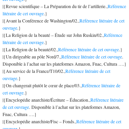
|{Revue scientifique – La Préparation du tir de l’artillerie.,
Référence
litéraire de cet ouvrage
.}
|{Avant la Conférence de Washington/02.,
Référence litéraire de cet
ouvrage
.}
|{La Religion de la beauté – Étude sur John Ruskin/02.,
Référence
litéraire de cet ouvrage
.}
|{La Religion de la beauté/02.,
Référence litéraire de cet ouvrage
.}
|{Un dirigeable au pôle Nord/7.,
Référence litéraire de cet ouvrage
.
Disponible à l’achat sur les plateformes Amazon, Fnac, Cultura ….}
|{Au service de la France/T10/02.,
Référence litéraire de cet
ouvrage
.}
|{On changerait plutôt le cœur de place/03.,
Référence litéraire de
cet ouvrage
.}
|{Encyclopédie anarchiste/Écriture – Éducation.,
Référence litéraire
de cet ouvrage
. Disponible à l’achat sur les plateformes Amazon,
Fnac, Cultura ….}
|{Encyclopédie anarchiste/Fisc – Fonds.,
Référence litéraire de cet
ouvrage
.}