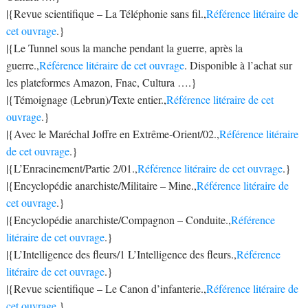
|{Revue scientifique – La Téléphonie sans fil.,
Référence litéraire de
cet ouvrage
.}
|{Le Tunnel sous la manche pendant la guerre, après la
guerre.,
Référence litéraire de cet ouvrage
. Disponible à l’achat sur
les plateformes Amazon, Fnac, Cultura ….}
|{Témoignage (Lebrun)/Texte entier.,
Référence litéraire de cet
ouvrage
.}
|{Avec le Maréchal Joffre en Extrême-Orient/02.,
Référence litéraire
de cet ouvrage
.}
|{L’Enracinement/Partie 2/01.,
Référence litéraire de cet ouvrage
.}
|{Encyclopédie anarchiste/Militaire – Mine.,
Référence litéraire de
cet ouvrage
.}
|{Encyclopédie anarchiste/Compagnon – Conduite.,
Référence
litéraire de cet ouvrage
.}
|{L’Intelligence des fleurs/1 L’Intelligence des fleurs.,
Référence
litéraire de cet ouvrage
.}
|{Revue scientifique – Le Canon d’infanterie.,
Référence litéraire de
cet ouvrage
.}