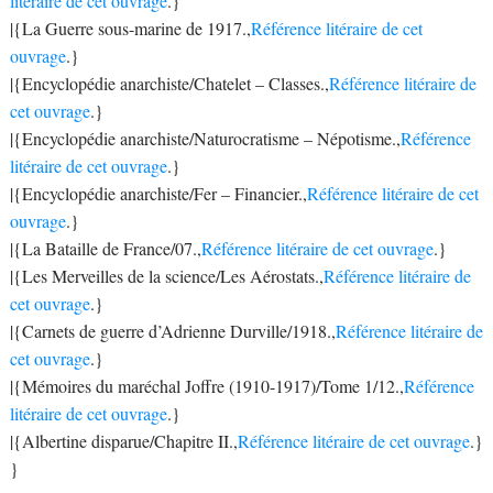
litéraire de cet ouvrage
.}
|{La Guerre sous-marine de 1917.,
Référence litéraire de cet
ouvrage
.}
|{Encyclopédie anarchiste/Chatelet – Classes.,
Référence litéraire de
cet ouvrage
.}
|{Encyclopédie anarchiste/Naturocratisme – Népotisme.,
Référence
litéraire de cet ouvrage
.}
|{Encyclopédie anarchiste/Fer – Financier.,
Référence litéraire de cet
ouvrage
.}
|{La Bataille de France/07.,
Référence litéraire de cet ouvrage
.}
|{Les Merveilles de la science/Les Aérostats.,
Référence litéraire de
cet ouvrage
.}
|{Carnets de guerre d’Adrienne Durville/1918.,
Référence litéraire de
cet ouvrage
.}
|{Mémoires du maréchal Joffre (1910-1917)/Tome 1/12.,
Référence
litéraire de cet ouvrage
.}
|{Albertine disparue/Chapitre II.,
Référence litéraire de cet ouvrage
.}
}