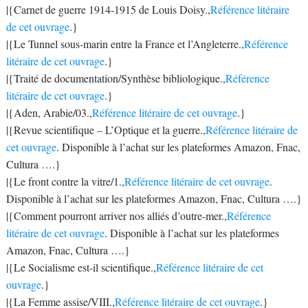
|{Carnet de guerre 1914-1915 de Louis Doisy.,
Référence litéraire
de cet ouvrage
.}
|{Le Tunnel sous-marin entre la France et l’Angleterre.,
Référence
litéraire de cet ouvrage
.}
|{Traité de documentation/Synthèse bibliologique.,
Référence
litéraire de cet ouvrage
.}
|{Aden, Arabie/03.,
Référence litéraire de cet ouvrage
.}
|{Revue scientifique – L’Optique et la guerre.,
Référence litéraire de
cet ouvrage
. Disponible à l’achat sur les plateformes Amazon, Fnac,
Cultura ….}
|{Le front contre la vitre/1.,
Référence litéraire de cet ouvrage
.
Disponible à l’achat sur les plateformes Amazon, Fnac, Cultura ….}
|{Comment pourront arriver nos alliés d’outre-mer.,
Référence
litéraire de cet ouvrage
. Disponible à l’achat sur les plateformes
Amazon, Fnac, Cultura ….}
|{Le Socialisme est-il scientifique.,
Référence litéraire de cet
ouvrage
.}
|{La Femme assise/VIII.,
Référence litéraire de cet ouvrage
.}