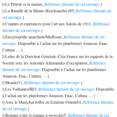
|{Le Pétrole et la marine.,
Référence litéraire de cet ouvrage
.}
|{La Bataille de la Marne (Reichsarchiv)/05.,
Référence litéraire de
cet ouvrage
.}
|{Craintes et espérances pour l’art aux Salons de 1911.,
Référence
litéraire de cet ouvrage
.}
|{Encyclopédie anarchiste/Muflisme.,
Référence litéraire de cet
ouvrage
. Disponible à l’achat sur les plateformes Amazon, Fnac,
Cultura ….}
|{Lettre de la Direction Générale d’Air France sur les rapports de la
Société avec les Autorités Allemandes d’occupation.,
Référence
litéraire de cet ouvrage
. Disponible à l’achat sur les plateformes
Amazon, Fnac, Cultura ….}
|{Monde/11.,
Référence litéraire de cet ouvrage
.}
|{Les Vaillantes/III/3.,
Référence litéraire de cet ouvrage
. Disponible
à l’achat sur les plateformes Amazon, Fnac, Cultura ….}
|{Avec le Maréchal Joffre en Extrême-Orient/01.,
Référence litéraire
de cet ouvrage
.}
|{Romans à lire et romans à proscrire/5.,
Référence litéraire de cet