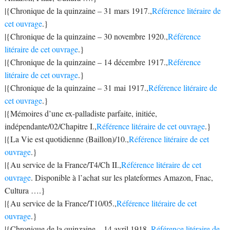
|{Chronique de la quinzaine – 31 mars 1917.,
Référence litéraire de
cet ouvrage
.}
|{Chronique de la quinzaine – 30 novembre 1920.,
Référence
litéraire de cet ouvrage
.}
|{Chronique de la quinzaine – 14 décembre 1917.,
Référence
litéraire de cet ouvrage
.}
|{Chronique de la quinzaine – 31 mai 1917.,
Référence litéraire de
cet ouvrage
.}
|{Mémoires d’une ex-palladiste parfaite, initiée,
indépendante/02/Chapitre I.,
Référence litéraire de cet ouvrage
.}
|{La Vie est quotidienne (Baillon)/10.,
Référence litéraire de cet
ouvrage
.}
|{Au service de la France/T4/Ch II.,
Référence litéraire de cet
ouvrage
. Disponible à l’achat sur les plateformes Amazon, Fnac,
Cultura ….}
|{Au service de la France/T10/05.,
Référence litéraire de cet
ouvrage
.}
|{Chronique de la quinzaine – 14 avril 1918.,
Référence litéraire de