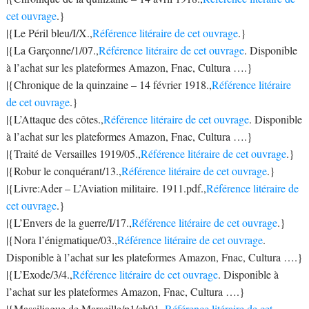
cet ouvrage
.}
|{Le Péril bleu/I/X.,
Référence litéraire de cet ouvrage
.}
|{La Garçonne/1/07.,
Référence litéraire de cet ouvrage
. Disponible
à l’achat sur les plateformes Amazon, Fnac, Cultura ….}
|{Chronique de la quinzaine – 14 février 1918.,
Référence litéraire
de cet ouvrage
.}
|{L’Attaque des côtes.,
Référence litéraire de cet ouvrage
. Disponible
à l’achat sur les plateformes Amazon, Fnac, Cultura ….}
|{Traité de Versailles 1919/05.,
Référence litéraire de cet ouvrage
.}
|{Robur le conquérant/13.,
Référence litéraire de cet ouvrage
.}
|{Livre:Ader – L’Aviation militaire. 1911.pdf.,
Référence litéraire de
cet ouvrage
.}
|{L’Envers de la guerre/I/17.,
Référence litéraire de cet ouvrage
.}
|{Nora l’énigmatique/03.,
Référence litéraire de cet ouvrage
.
Disponible à l’achat sur les plateformes Amazon, Fnac, Cultura ….}
|{L’Exode/3/4.,
Référence litéraire de cet ouvrage
. Disponible à
l’achat sur les plateformes Amazon, Fnac, Cultura ….}
|{Massiliague de Marseille/p1/ch01.,
Référence litéraire de cet