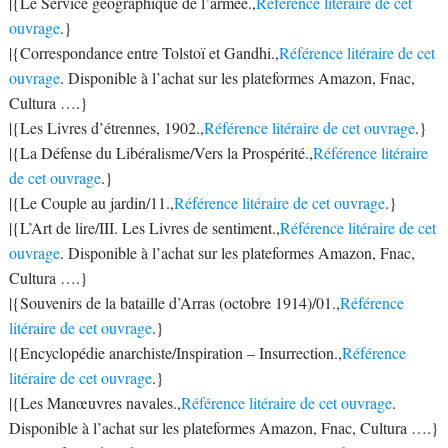
|{Le Service géographique de l’armée.,
Référence litéraire de cet
ouvrage
.}
|{Correspondance entre Tolstoï et Gandhi.,
Référence litéraire de cet
ouvrage
. Disponible à l’achat sur les plateformes Amazon, Fnac,
Cultura ….}
|{Les Livres d’étrennes, 1902.,
Référence litéraire de cet ouvrage
.}
|{La Défense du Libéralisme/Vers la Prospérité.,
Référence litéraire
de cet ouvrage
.}
|{Le Couple au jardin/11.,
Référence litéraire de cet ouvrage
.}
|{L’Art de lire/III. Les Livres de sentiment.,
Référence litéraire de cet
ouvrage
. Disponible à l’achat sur les plateformes Amazon, Fnac,
Cultura ….}
|{Souvenirs de la bataille d’Arras (octobre 1914)/01.,
Référence
litéraire de cet ouvrage
.}
|{Encyclopédie anarchiste/Inspiration – Insurrection.,
Référence
litéraire de cet ouvrage
.}
|{Les Manœuvres navales.,
Référence litéraire de cet ouvrage
.
Disponible à l’achat sur les plateformes Amazon, Fnac, Cultura ….}