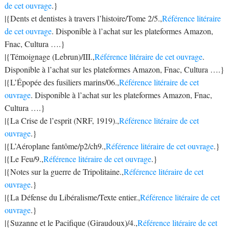
de cet ouvrage
.}
|{Dents et dentistes à travers l’histoire/Tome 2/5.,
Référence litéraire
de cet ouvrage
. Disponible à l’achat sur les plateformes Amazon,
Fnac, Cultura ….}
|{Témoignage (Lebrun)/III.,
Référence litéraire de cet ouvrage
.
Disponible à l’achat sur les plateformes Amazon, Fnac, Cultura ….}
|{L’Épopée des fusiliers marins/06.,
Référence litéraire de cet
ouvrage
. Disponible à l’achat sur les plateformes Amazon, Fnac,
Cultura ….}
|{La Crise de l’esprit (NRF, 1919).,
Référence litéraire de cet
ouvrage
.}
|{L’Aéroplane fantôme/p2/ch9.,
Référence litéraire de cet ouvrage
.}
|{Le Feu/9.,
Référence litéraire de cet ouvrage
.}
|{Notes sur la guerre de Tripolitaine.,
Référence litéraire de cet
ouvrage
.}
|{La Défense du Libéralisme/Texte entier.,
Référence litéraire de cet
ouvrage
.}
|{Suzanne et le Pacifique (Giraudoux)/4.,
Référence litéraire de cet