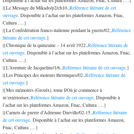
Disponible à l’achat sur les plateformes Amazon, Fnac, Cultura ….}
|{Le Message du Mikado/p2/ch10.,
Référence litéraire de cet
ouvrage
. Disponible à l’achat sur les plateformes Amazon, Fnac,
Cultura ….}
|{La Confédération franco-italienne pendant la guerre/02.,
Référence
litéraire de cet ouvrage
.}
|{Chronique de la quinzaine – 14 avril 1922.,
Référence litéraire de
cet ouvrage
. Disponible à l’achat sur les plateformes Amazon, Fnac,
Cultura ….}
|{L’Aventure de Jacqueline/1/6.,
Référence litéraire de cet ouvrage
.}
|{Les Principes des moteurs thermiques/02.,
Référence litéraire de
cet ouvrage
.}
|{Mes mémoires (Groulx), tome I/Où je commence à
m’extérioriser.,
Référence litéraire de cet ouvrage
. Disponible à
l’achat sur les plateformes Amazon, Fnac, Cultura ….}
|{Carnets de guerre d’Adrienne Durville/02-15.,
Référence litéraire
de cet ouvrage
. Disponible à l’achat sur les plateformes Amazon,
Fnac, Cultura ….}