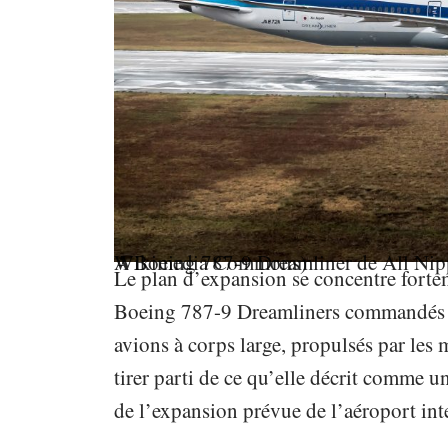
A Boeing 787-9 Dreamliner de All Nippon Airways en 2018. (Photo: Paul Schmid via Wikimedia Commons)
Le plan d’expansion se concentre fortem
Boeing 787-9 Dreamliners commandés p
avions à corps large, propulsés par les
tirer parti de ce qu’elle décrit comme
de l’expansion prévue de l’aéroport int