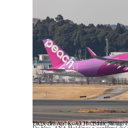
Un pêche Airbus A321-251nx partant l’aéroport de Tokyo-Narita pour Fukuoka en 2023. (Photo: Kwok Ho
De plus, ANA Holdings a confirmé qu’el