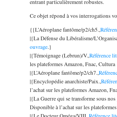
entrant particulièrement robustes.
Ce objet répond à vos interrogations vou
{{L’Aéroplane fantôme/p2/ch5.,
Référen
|{La Défense du Libéralisme/L’Organisa
ouvrage
.}
|{Témoignage (Lebrun)/V.,
Référence li
les plateformes Amazon, Fnac, Cultura
|{L’Aéroplane fantôme/p2/ch7.,
Référenc
|{Encyclopédie anarchiste/Paix.,
Référen
l’achat sur les plateformes Amazon, Fn
|{La Guerre qui se transforme sous nos 
Disponible à l’achat sur les plateform
|{Le Docteur Oméga/VIII.,
Référence lit