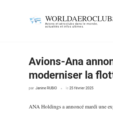
Aller
au
WORLDAEROCLUB
contenu
Avions et aéroclubs dans le monde;
actualités et infos ultimes.
(Pressez
Entrée)
Avions-Ana annon
moderniser la flot
Janine RUBIO
le
25 février 2025
par
ANA Holdings a annoncé mardi une expa