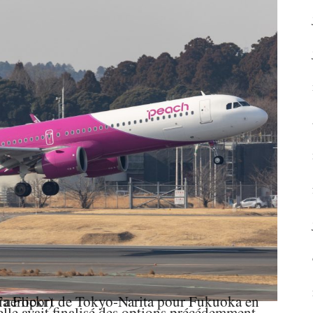
 Eddie Wong via Flickr)
le avait finalisé des options précédemment