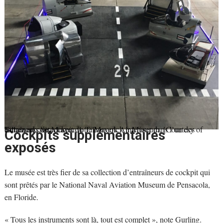
Entrez en contact avec votre Maverick intérieur dans l’un des entraîneurs de cockpit du Tillamook Air Museum. [Courtesy of Tillamook Air Museum]
Cockpits supplémentaires
exposés
Le musée est très fier de sa collection d’entraîneurs de cockpit qui
sont prêtés par le National Naval Aviation Museum de Pensacola,
en Floride.
« Tous les instruments sont là, tout est complet », note Gurling.