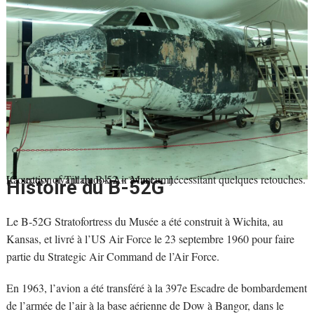
La section avant du B-52 « avant », nécessitant quelques retouches. [Courtesy of Tillamook Air Museum]
Histoire du B-52G
Le B-52G Stratofortress du Musée a été construit à Wichita, au
Kansas, et livré à l’US Air Force le 23 septembre 1960 pour faire
partie du Strategic Air Command de l’Air Force.
En 1963, l’avion a été transféré à la 397e Escadre de bombardement
de l’armée de l’air à la base aérienne de Dow à Bangor, dans le