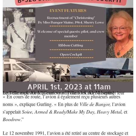
Le Tillamook Air Museum vous invite à les aider à baptiser leur nouvelle exposition. [Courtesy of Tillamook Air Museum]
« En cours de route, l’avion a également reçu plusieurs autres
noms », explique Gurling. « En plus de
Ville de Bangor,
l’avion
s’appelait
Soiee, Armed & Ready/Make My Day, Heavy Metal,
et
Boodrow
.”
Le 12 novembre 1991, l’avion a été retiré au centre de stockage et