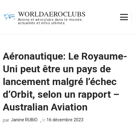
Aller
au
WORLDAEROCLUBS
contenu
Avions et aéroclubs dans le monde;
actualités et infos ultimes.
(Pressez
Entrée)
Aéronautique: Le Royaume-
Uni peut être un pays de
lancement malgré l’échec
d’Orbit, selon un rapport –
Australian Aviation
Janine RUBIO
le
16 décembre 2023
par