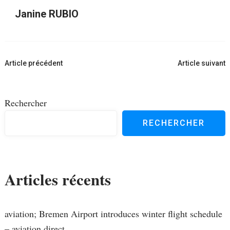
Janine RUBIO
Navigation
Article précédent
Article suivant
d'article
Rechercher
RECHERCHER
Articles récents
aviation; Bremen Airport introduces winter flight schedule
– aviation.direct