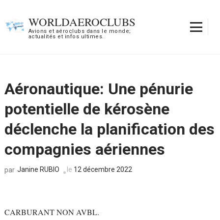
Aller
au
WORLDAEROCLUBS
contenu
Avions et aéroclubs dans le monde;
actualités et infos ultimes.
(Pressez
Entrée)
Aéronautique: Une pénurie
potentielle de kérosène
déclenche la planification des
compagnies aériennes
Janine RUBIO
le
12 décembre 2022
par
CARBURANT NON AVBL.