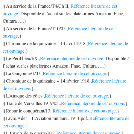
|{Au service de la France/T4/Ch II.,
Référence litéraire de cet
ouvrage
. Disponible à l’achat sur les plateformes Amazon, Fnac,
Cultura ….}
|{Au service de la France/T10/05.,
Référence litéraire de cet
ouvrage
.}
|{Chronique de la quinzaine – 14 avril 1918.,
Référence litéraire de
cet ouvrage
.}
|{Le Péril bleu/I/X.,
Référence litéraire de cet ouvrage
. Disponible à
l’achat sur les plateformes Amazon, Fnac, Cultura ….}
|{La Garçonne/1/07.,
Référence litéraire de cet ouvrage
.}
|{Chronique de la quinzaine – 14 février 1918.,
Référence litéraire
de cet ouvrage
.}
|{L’Attaque des côtes.,
Référence litéraire de cet ouvrage
.}
|{Traité de Versailles 1919/05.,
Référence litéraire de cet ouvrage
.}
|{Robur le conquérant/13.,
Référence litéraire de cet ouvrage
.}
|{Livre:Ader – L’Aviation militaire. 1911.pdf.,
Référence litéraire de
cet ouvrage
.}
|{L’Envers de la guerre/I/17.,
Référence litéraire de cet ouvrage
.}