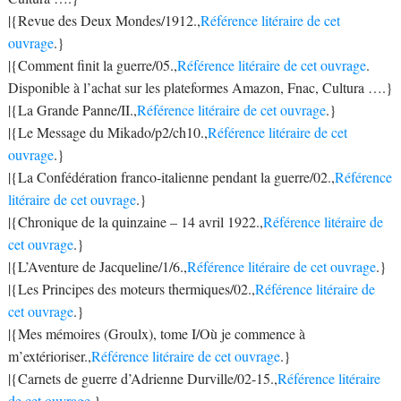
|{Revue des Deux Mondes/1912.,
Référence litéraire de cet
ouvrage
.}
|{Comment finit la guerre/05.,
Référence litéraire de cet ouvrage
.
Disponible à l’achat sur les plateformes Amazon, Fnac, Cultura ….}
|{La Grande Panne/II.,
Référence litéraire de cet ouvrage
.}
|{Le Message du Mikado/p2/ch10.,
Référence litéraire de cet
ouvrage
.}
|{La Confédération franco-italienne pendant la guerre/02.,
Référence
litéraire de cet ouvrage
.}
|{Chronique de la quinzaine – 14 avril 1922.,
Référence litéraire de
cet ouvrage
.}
|{L’Aventure de Jacqueline/1/6.,
Référence litéraire de cet ouvrage
.}
|{Les Principes des moteurs thermiques/02.,
Référence litéraire de
cet ouvrage
.}
|{Mes mémoires (Groulx), tome I/Où je commence à
m’extérioriser.,
Référence litéraire de cet ouvrage
.}
|{Carnets de guerre d’Adrienne Durville/02-15.,
Référence litéraire
de cet ouvrage
.}