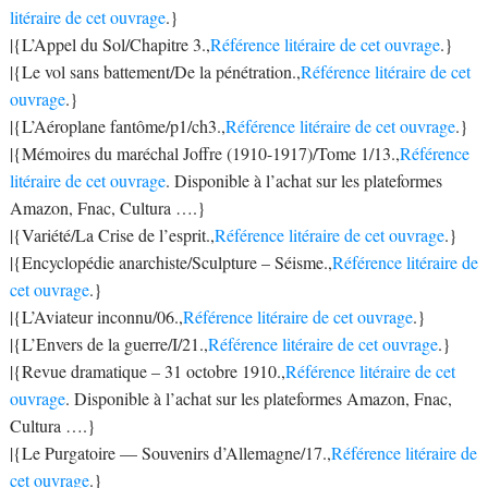
litéraire de cet ouvrage
.}
|{L’Appel du Sol/Chapitre 3.,
Référence litéraire de cet ouvrage
.}
|{Le vol sans battement/De la pénétration.,
Référence litéraire de cet
ouvrage
.}
|{L’Aéroplane fantôme/p1/ch3.,
Référence litéraire de cet ouvrage
.}
|{Mémoires du maréchal Joffre (1910-1917)/Tome 1/13.,
Référence
litéraire de cet ouvrage
. Disponible à l’achat sur les plateformes
Amazon, Fnac, Cultura ….}
|{Variété/La Crise de l’esprit.,
Référence litéraire de cet ouvrage
.}
|{Encyclopédie anarchiste/Sculpture – Séisme.,
Référence litéraire de
cet ouvrage
.}
|{L’Aviateur inconnu/06.,
Référence litéraire de cet ouvrage
.}
|{L’Envers de la guerre/I/21.,
Référence litéraire de cet ouvrage
.}
|{Revue dramatique – 31 octobre 1910.,
Référence litéraire de cet
ouvrage
. Disponible à l’achat sur les plateformes Amazon, Fnac,
Cultura ….}
|{Le Purgatoire — Souvenirs d’Allemagne/17.,
Référence litéraire de
cet ouvrage
.}