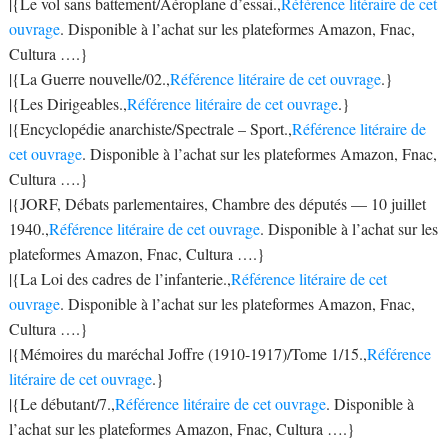
|{Le vol sans battement/Aéroplane d’essai.,
Référence litéraire de cet
ouvrage
. Disponible à l’achat sur les plateformes Amazon, Fnac,
Cultura ….}
|{La Guerre nouvelle/02.,
Référence litéraire de cet ouvrage
.}
|{Les Dirigeables.,
Référence litéraire de cet ouvrage
.}
|{Encyclopédie anarchiste/Spectrale – Sport.,
Référence litéraire de
cet ouvrage
. Disponible à l’achat sur les plateformes Amazon, Fnac,
Cultura ….}
|{JORF, Débats parlementaires, Chambre des députés — 10 juillet
1940.,
Référence litéraire de cet ouvrage
. Disponible à l’achat sur les
plateformes Amazon, Fnac, Cultura ….}
|{La Loi des cadres de l’infanterie.,
Référence litéraire de cet
ouvrage
. Disponible à l’achat sur les plateformes Amazon, Fnac,
Cultura ….}
|{Mémoires du maréchal Joffre (1910-1917)/Tome 1/15.,
Référence
litéraire de cet ouvrage
.}
|{Le débutant/7.,
Référence litéraire de cet ouvrage
. Disponible à
l’achat sur les plateformes Amazon, Fnac, Cultura ….}