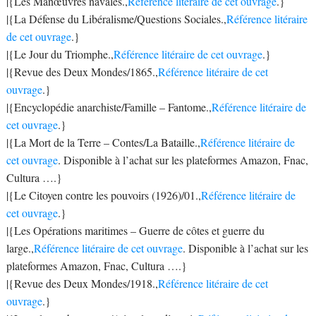
|{Les Manœuvres navales.,
Référence litéraire de cet ouvrage
.}
|{La Défense du Libéralisme/Questions Sociales.,
Référence litéraire
de cet ouvrage
.}
|{Le Jour du Triomphe.,
Référence litéraire de cet ouvrage
.}
|{Revue des Deux Mondes/1865.,
Référence litéraire de cet
ouvrage
.}
|{Encyclopédie anarchiste/Famille – Fantome.,
Référence litéraire de
cet ouvrage
.}
|{La Mort de la Terre – Contes/La Bataille.,
Référence litéraire de
cet ouvrage
. Disponible à l’achat sur les plateformes Amazon, Fnac,
Cultura ….}
|{Le Citoyen contre les pouvoirs (1926)/01.,
Référence litéraire de
cet ouvrage
.}
|{Les Opérations maritimes – Guerre de côtes et guerre du
large.,
Référence litéraire de cet ouvrage
. Disponible à l’achat sur les
plateformes Amazon, Fnac, Cultura ….}
|{Revue des Deux Mondes/1918.,
Référence litéraire de cet
ouvrage
.}