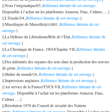
|{Nora l’énigmatique/03.,
Référence litéraire de cet ouvrage
.
Disponible à l’achat sur les plateformes Amazon, Fnac, Cultura ….}
|{L’Exode/3/4.,
Référence litéraire de cet ouvrage
.}
|{Massiliague de Marseille/p1/ch01.,
Référence litéraire de cet
ouvrage
.}
|{La Défense du Libéralisme/Rôle de l’État.,
Référence litéraire de
cet ouvrage
.}
|{La Chronique de France, 1901/Chapitre VII.,
Référence litéraire
de cet ouvrage
.}
|{Des infirmités des organes des sens dans la production des œuvres
de génie.,
Référence litéraire de cet ouvrage
.}
|{Maître du monde/16.,
Référence litéraire de cet ouvrage
.}
|{Impressions anglaises.,
Référence litéraire de cet ouvrage
.}
|{Au service de la France/T5/Ch VII.,
Référence litéraire de cet
ouvrage
. Disponible à l’achat sur les plateformes Amazon, Fnac,
Cultura ….}
|{Résolution 1970 du Conseil de sécurité des Nations
unies.,
Référence litéraire de cet ouvrage
. Disponible à l’achat sur les