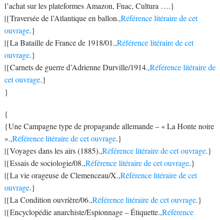
l’achat sur les plateformes Amazon, Fnac, Cultura ….}
|{Traversée de l’Atlantique en ballon.,
Référence litéraire de cet
ouvrage
.}
|{La Bataille de France de 1918/01.,
Référence litéraire de cet
ouvrage
.}
|{Carnets de guerre d’Adrienne Durville/1914.,
Référence litéraire de
cet ouvrage
.}
}
{
{Une Campagne type de propagande allemande – « La Honte noire
».,
Référence litéraire de cet ouvrage
.}
|{Voyages dans les airs (1885).,
Référence litéraire de cet ouvrage
.}
|{Essais de sociologie/08.,
Référence litéraire de cet ouvrage
.}
|{La vie orageuse de Clemenceau/X.,
Référence litéraire de cet
ouvrage
.}
|{La Condition ouvrière/06.,
Référence litéraire de cet ouvrage
.}
|{Encyclopédie anarchiste/Espionnage – Étiquette.,
Référence