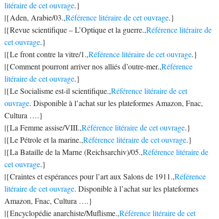
litéraire de cet ouvrage
.}
|{Aden, Arabie/03.,
Référence litéraire de cet ouvrage
.}
|{Revue scientifique – L’Optique et la guerre.,
Référence litéraire de
cet ouvrage
.}
|{Le front contre la vitre/1.,
Référence litéraire de cet ouvrage
.}
|{Comment pourront arriver nos alliés d’outre-mer.,
Référence
litéraire de cet ouvrage
.}
|{Le Socialisme est-il scientifique.,
Référence litéraire de cet
ouvrage
. Disponible à l’achat sur les plateformes Amazon, Fnac,
Cultura ….}
|{La Femme assise/VIII.,
Référence litéraire de cet ouvrage
.}
|{Le Pétrole et la marine.,
Référence litéraire de cet ouvrage
.}
|{La Bataille de la Marne (Reichsarchiv)/05.,
Référence litéraire de
cet ouvrage
.}
|{Craintes et espérances pour l’art aux Salons de 1911.,
Référence
litéraire de cet ouvrage
. Disponible à l’achat sur les plateformes
Amazon, Fnac, Cultura ….}
|{Encyclopédie anarchiste/Muflisme.,
Référence litéraire de cet