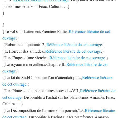
plateformes Amazon, Fnac, Cultura ….}
}
{
{Le vol sans battement/Première Partie.,
Référence litéraire de cet
ouvrage
.}
|{Robur le conquérant/12.,
Référence litéraire de cet ouvrage
.}
|{L’Horreur des altitudes.,
Référence litéraire de cet ouvrage
.}
|{Les Etapes d’une victoire.,
Référence litéraire de cet ouvrage
.}
|{Le royaume merveilleux/Chapitre II.,
Référence litéraire de cet
ouvrage
.}
|{La loi du Sud/L’hôte que l’on n’attendait plus.,
Référence litéraire
de cet ouvrage
.}
|{Les Pirates de la mer et autres nouvelles/VII.,
Référence litéraire de
cet ouvrage
. Disponible à l’achat sur les plateformes Amazon, Fnac,
Cultura ….}
|{La Décomposition de l’armée et du pouvoir/29.,
Référence litéraire
de cet ouvrage
. Disponible à l’achat sur les plateformes Amazon,