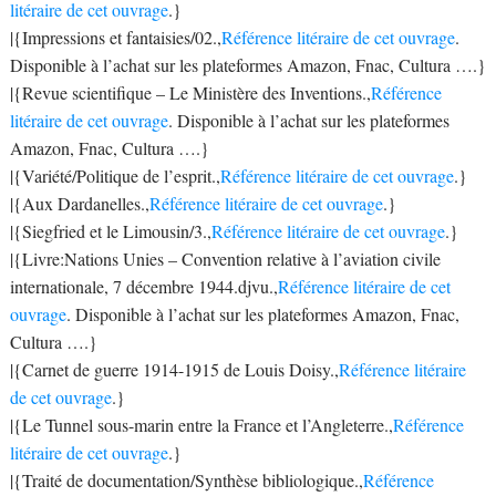
litéraire de cet ouvrage
.}
|{Impressions et fantaisies/02.,
Référence litéraire de cet ouvrage
.
Disponible à l’achat sur les plateformes Amazon, Fnac, Cultura ….}
|{Revue scientifique – Le Ministère des Inventions.,
Référence
litéraire de cet ouvrage
. Disponible à l’achat sur les plateformes
Amazon, Fnac, Cultura ….}
|{Variété/Politique de l’esprit.,
Référence litéraire de cet ouvrage
.}
|{Aux Dardanelles.,
Référence litéraire de cet ouvrage
.}
|{Siegfried et le Limousin/3.,
Référence litéraire de cet ouvrage
.}
|{Livre:Nations Unies – Convention relative à l’aviation civile
internationale, 7 décembre 1944.djvu.,
Référence litéraire de cet
ouvrage
. Disponible à l’achat sur les plateformes Amazon, Fnac,
Cultura ….}
|{Carnet de guerre 1914-1915 de Louis Doisy.,
Référence litéraire
de cet ouvrage
.}
|{Le Tunnel sous-marin entre la France et l’Angleterre.,
Référence
litéraire de cet ouvrage
.}
|{Traité de documentation/Synthèse bibliologique.,
Référence