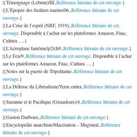
|{Témoignage (Lebrun)/III.,
Référence litéraire de cet ouvrage
.}
|{L’Épopée des fusiliers marins/06.,
Référence litéraire de cet
ouvrage
.}
|{La Crise de l’esprit (NRF, 1919).,
Référence litéraire de cet
ouvrage
. Disponible à l’achat sur les plateformes Amazon, Fnac,
Cultura ….}
|{L’Aéroplane fantôme/p2/ch9.,
Référence litéraire de cet ouvrage
.}
|{Le Feu/9.,
Référence litéraire de cet ouvrage
. Disponible à l’achat
sur les plateformes Amazon, Fnac, Cultura ….}
|{Notes sur la guerre de Tripolitaine.,
Référence litéraire de cet
ouvrage
.}
|{La Défense du Libéralisme/Texte entier.,
Référence litéraire de cet
ouvrage
.}
|{Suzanne et le Pacifique (Giraudoux)/4.,
Référence litéraire de cet
ouvrage
.}
|{Gaston Darboux.,
Référence litéraire de cet ouvrage
.}
|{Encyclopédie anarchiste/Macération – Magistral.,
Référence
litéraire de cet ouvrage
.}