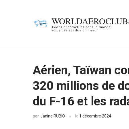
Aller
au
WORLDAEROCLUB
contenu
Avions et aéroclubs dans le monde;
actualités et infos ultimes.
(Pressez
Entrée)
Aérien, Taïwan co
320 millions de do
du F-16 et les ra
Janine RUBIO
le
1 décembre 2024
par