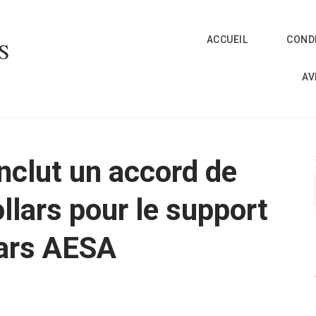
ACCUEIL
CONDI
S
AV
nclut un accord de
llars pour le support
dars AESA