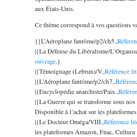
aux États-Unis.
Ce thème correspond à vos questions vo
{{L’Aéroplane fantôme/p2/ch5.,
Référen
|{La Défense du Libéralisme/L’Organisa
ouvrage
.}
|{Témoignage (Lebrun)/V.,
Référence li
|{L’Aéroplane fantôme/p2/ch7.,
Référenc
|{Encyclopédie anarchiste/Paix.,
Référen
|{La Guerre qui se transforme sous nos 
Disponible à l’achat sur les plateform
|{Le Docteur Oméga/VIII.,
Référence lit
les plateformes Amazon, Fnac, Cultura