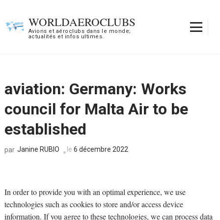
Aller
au
WORLDAEROCLUBS
contenu
Avions et aéroclubs dans le monde;
actualités et infos ultimes.
(Pressez
Entrée)
aviation: Germany: Works
council for Malta Air to be
established
Janine RUBIO
le
6 décembre 2022
par
In order to provide you with an optimal experience, we use
technologies such as cookies to store and/or access device
information. If you agree to these technologies, we can process data