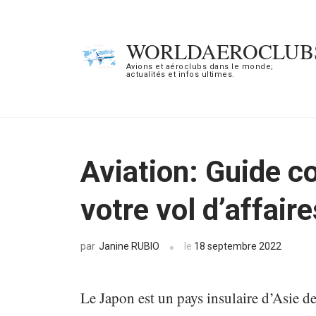
Aller
au
WORLDAEROCLUB
contenu
Avions et aéroclubs dans le monde;
actualités et infos ultimes.
(Pressez
Entrée)
Aviation: Guide c
votre vol d’affair
Janine RUBIO
le
18 septembre 2022
par
Le Japon est un pays insulaire d’Asie de 